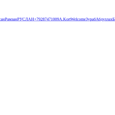
сан
Рамзан
РУСЛАН
+79287471009
А.
Kort
Welcome
Зураб
Абдуллах
Б