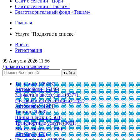
Сайт о селении "Цори"
Сайт о селении "Таргим"
Благотворительный фонд «Тешам»
Главная
Услуга "Поднятие в списке"
Войти
Регистрация
09 Августа 2026 11:56
Добавить объявление
Транспорт (38358)
Автомобили (15140)
Запчасти и аксессуары (8377)
Грузовики и спецтехника (1262)
Автосервис (1914)
Тюнинг (1268)
Шины и диски (5560)
Транспортные услуги (3661)
Мото-транспорт (706)
Автозвук (470)
Недвижимость (10922)