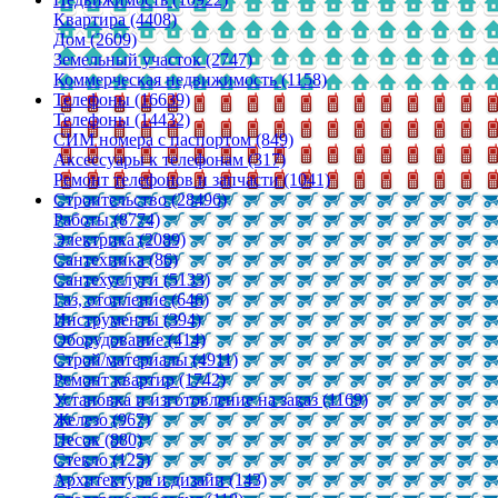
Квартира (4408)
Дом (2609)
Земельный участок (2747)
Коммерческая недвижимость (1158)
Телефоны (16639)
Телефоны (14432)
СИМ номера с паспортом (849)
Аксессуары к телефонам (317)
Ремонт телефонов и запчасти (1041)
Строительство (28496)
Работы (8774)
Электрика (2089)
Сантехника (86)
Сантехуслуги (5133)
Газ, отопление (646)
Инструменты (394)
Оборудование (414)
Строй/материалы (4911)
Ремонт квартир (1742)
Установка и изготовление на заказ (1169)
Железо (967)
Песок (880)
Стекло (125)
Архитектура и дизайн (143)