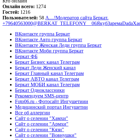
Кто онлайн
Онлайн всего:
1274
Гостей:
1216
Пользователей:
58
А....!
Модератор сайта Беркат.
+79640563000
@BERKAT_TELEFONY__06
Якуб
Зарема
Dada
Ха
ВКонтакте группа Беркат
ВКонтакте Авто группа Беркат
ВКонтакте Женская Леди группа Беркат
ВКонтакте Моби группа Беркат
Беркат ФБ
Беркат Бизнес канал Телеграм
Беркат Леди Женский канал
Беркат Главный канал Телеграм
Беркат АВТО канал Телеграм
Беркат МОБИ канал Телеграм
Беркат Одноклассники
Рекомендуем SMS-центр
Foto06.ru - Фотосайт Ингушетиии
Медицинский портал Ингушетии
Все об аллергии
Сайт о селении "Хамхи"
Сайт о селении "Армхи"
Сайт о селении "Кязи"
Сайт о селении "Вовнушки"