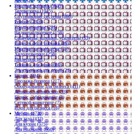
МФУ (2)
Бытовая техника (5845)
Телевизоры (1045)
Спутниковые системы (886)
Ремонт (2316)
Кондиционеры (291)
Видеонаблюдение (158)
Сабвуферы, колонки, усилители (35)
Видео и фото техника (49)
Микроволновые печи (36)
Холодильники (258)
Пылесосы (81)
Техника для дома (669)
Электроника для детей (21)
Бизнес (694)
Продажа бизнеса (217)
Оборудование для бизнеса (411)
Деловое партнерство (33)
Бизнес - образование (8)
Сетевой маркетинг (7)
Идеи для бизнеса (18)
Мебель (4730)
Для зала (433)
Для кухни (575)
Для спальной (660)