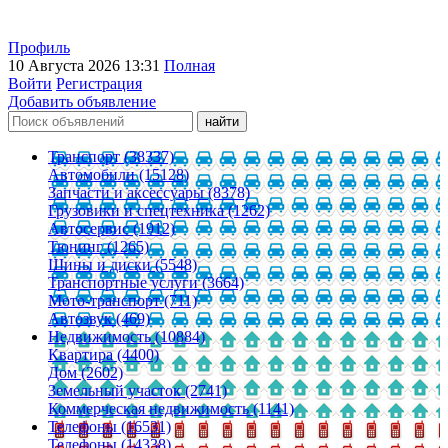
Профиль
10 Августа 2026 13:31
Полная
Войти
Регистрация
Добавить объявление
Транспорт (38337)
Автомобили (15128)
Запчасти и аксессуары (8378)
Грузовики и спецтехника (1262)
Автосервис (1912)
Тюнинг (1265)
Шины и диски (5548)
Транспортные услуги (3664)
Мото-транспорт (711)
Автозвук (469)
Недвижимость (10884)
Квартира (4400)
Дом (2602)
Земельный участок (2741)
Коммерческая недвижимость (1141)
Телефоны (16531)
Телефоны (14338)