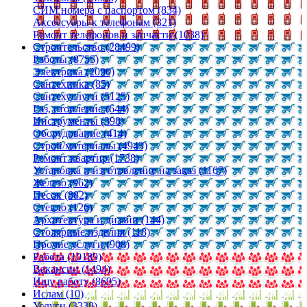
СИМ номера с паспортом (834)
Аксессуары к телефонам (321)
Ремонт телефонов и запчасти (1038)
Строительство (28499)
Работы (8755)
Электрика (2090)
Сантехника (85)
Сантехуслуги (5125)
Газ, отопление (644)
Инструменты (398)
Оборудование (414)
Строй/материалы (4943)
Ремонт квартир (1738)
Установка и изготовление на заказ (1167)
Железо (962)
Песок (882)
Стекло (126)
Архитектура и дизайн (144)
Столярные изделия (118)
Прочие услуги (908)
Работа (10189)
Вакансии (1494)
Ищу работу (8695)
Ислам (10)
Услуги (3338)