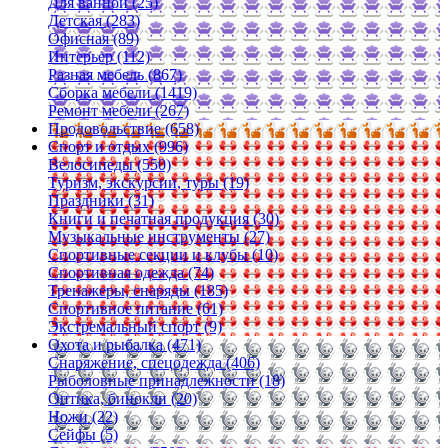
Для ванной (25)
Детская (283)
Офисная (89)
Интерьер (112)
Разная мебель (867)
Сборка мебели (1419)
Ремонт мебели (267)
Продовольствие (658)
Спорт и отдых (996)
Велосипеды (550)
Туризм, экскурсии, туры (19)
Праздники (31)
Книги и печатная продукция (30)
Музыкальные инструменты (27)
Спортивные секции и клубы (10)
Спортивная одежда (74)
Тренажеры, снаряды (185)
Спортивное питание (61)
Экстремальный спорт (9)
Охота и рыбалка (471)
Снаряжение, спецодежда (406)
Рыболовные принадлежности (18)
Оптика, бинокли (20)
Ножи (22)
Сейфы (5)