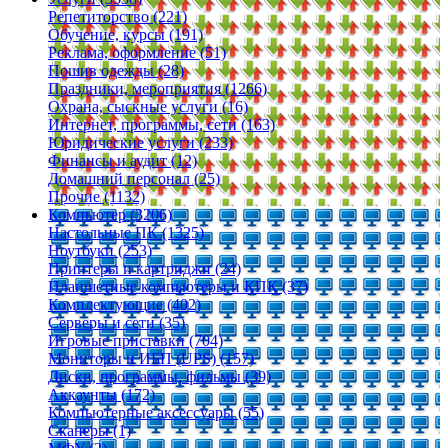
Репетиторство (221)
Обучение, курсы (191)
Реклама, оформление (51)
Пошив одежды (28)
Праздники, мероприятия (1266)
Охрана, сыскные услуги (16)
Интернет, программы, сети (163)
Юридические услуги (233)
Финансы и аудит (12)
Домашний персонал (25)
Прочие (1132)
Компьютер (3206)
Настольные ПК (1325)
Ноутбуки (253)
Принтеры и картриджи (24)
Планшетные компьютеры и КПК (37)
Комплектующие (402)
Серверы и сети (35)
Игровые приставки (704)
Мониторы и ИБП (UPS) (157)
Диски, программы, фильмы (39)
Аккаунты (172)
Компьютерные аксессуары (55)
Сканеры (1)