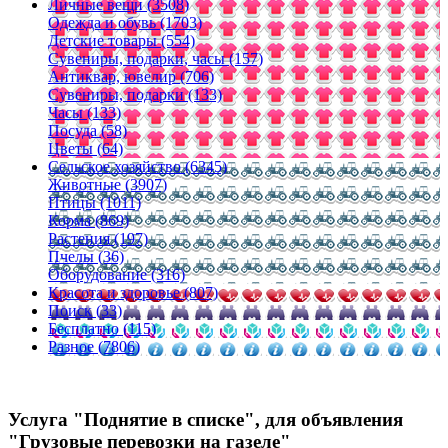
Личные вещи (3508)
Одежда и обувь (1703)
Детские товары (554)
Сувениры, подарки, часы (157)
Антиквар, ювелир (706)
Сувениры, подарки (133)
Часы (133)
Посуда (58)
Цветы (64)
Сельское хозяйство (6345)
Животные (3907)
Птицы (1011)
Корма (869)
Растения (197)
Пчелы (36)
Оборудование (316)
Красота и здоровье (807)
Поиск (33)
Бесплатно (115)
Разное (7806)
Услуга "Поднятие в списке", для объявления
"Грузовые перевозки на газеле"