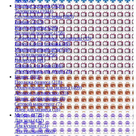
МФУ (2)
Бытовая техника (5836)
Телевизоры (1044)
Спутниковые системы (885)
Ремонт (2315)
Кондиционеры (290)
Видеонаблюдение (158)
Сабвуферы, колонки, усилители (35)
Видео и фото техника (49)
Микроволновые печи (36)
Холодильники (256)
Пылесосы (81)
Техника для дома (666)
Электроника для детей (21)
Бизнес (693)
Продажа бизнеса (218)
Оборудование для бизнеса (409)
Деловое партнерство (33)
Бизнес - образование (8)
Сетевой маркетинг (7)
Идеи для бизнеса (18)
Мебель (4725)
Для зала (432)
Для кухни (573)
Для спальной (660)