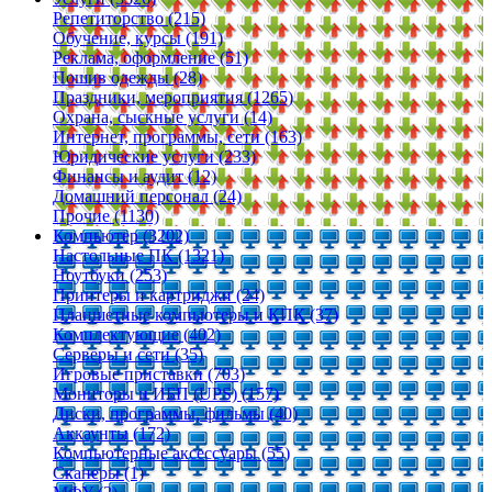
Репетиторство (215)
Обучение, курсы (191)
Реклама, оформление (51)
Пошив одежды (28)
Праздники, мероприятия (1265)
Охрана, сыскные услуги (14)
Интернет, программы, сети (163)
Юридические услуги (233)
Финансы и аудит (12)
Домашний персонал (24)
Прочие (1130)
Компьютер (3202)
Настольные ПК (1321)
Ноутбуки (253)
Принтеры и картриджи (24)
Планшетные компьютеры и КПК (37)
Комплектующие (402)
Серверы и сети (35)
Игровые приставки (703)
Мониторы и ИБП (UPS) (157)
Диски, программы, фильмы (40)
Аккаунты (172)
Компьютерные аксессуары (55)
Сканеры (1)