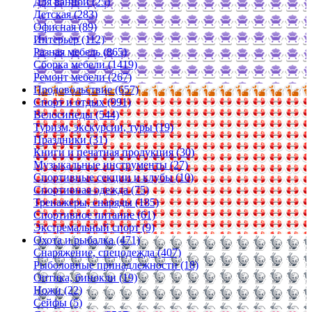
Для ванной (25)
Детская (283)
Офисная (89)
Интерьер (112)
Разная мебель (865)
Сборка мебели (1419)
Ремонт мебели (267)
Продовольствие (657)
Спорт и отдых (991)
Велосипеды (544)
Туризм, экскурсии, туры (19)
Праздники (31)
Книги и печатная продукция (30)
Музыкальные инструменты (27)
Спортивные секции и клубы (10)
Спортивная одежда (75)
Тренажеры, снаряды (185)
Спортивное питание (61)
Экстремальный спорт (9)
Охота и рыбалка (471)
Снаряжение, спецодежда (407)
Рыболовные принадлежности (18)
Оптика, бинокли (19)
Ножи (22)
Сейфы (5)