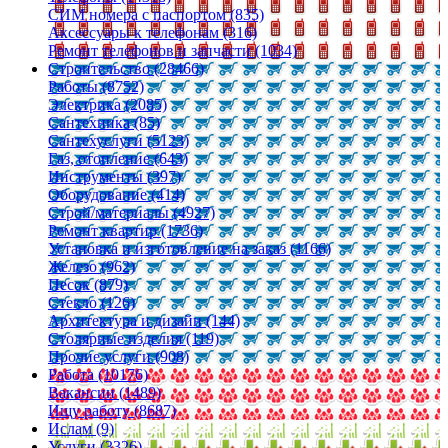
СИМ номера с паспортом (835)
Аксессуары к телефонам (316)
Ремонт телефонов и запчасти (1034)
Строительство (28466)
Работы (8752)
Электрика (2085)
Сантехника (85)
Сантехуслуги (5123)
Газ, отопление (643)
Инструменты (397)
Оборудование (414)
Строй/материалы (4927)
Ремонт квартир (1736)
Установка и изготовление на заказ (1166)
Железо (962)
Песок (879)
Стекло (126)
Архитектура и дизайн (144)
Столярные изделия (119)
Прочие услуги (908)
Работа (10176)
Вакансии (1489)
Ищу работу (8687)
Ислам (9)
Услуги (3326)