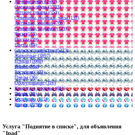
Личные вещи (3507)
Одежда и обувь (1702)
Детские товары (554)
Сувениры, подарки, часы (157)
Антиквар, ювелир (705)
Сувениры, подарки (133)
Часы (133)
Посуда (59)
Цветы (64)
Сельское хозяйство (6323)
Животные (3897)
Птицы (1008)
Корма (864)
Растения (193)
Пчелы (36)
Оборудование (316)
Красота и здоровье (811)
Поиск (33)
Бесплатно (115)
Разное (7796)
Услуга "Поднятие в списке", для объявления
"Ipad"