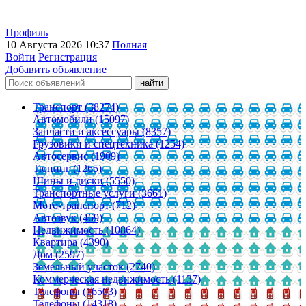
Профиль
10 Августа 2026 10:37
Полная
Войти
Регистрация
Добавить объявление
Транспорт (38274)
Автомобили (15097)
Запчасти и аксессуары (8357)
Грузовики и спецтехника (1254)
Автосервис (1909)
Тюнинг (1265)
Шины и диски (5550)
Транспортные услуги (3661)
Мото-транспорт (712)
Автозвук (469)
Недвижимость (10864)
Квартира (4390)
Дом (2597)
Земельный участок (2740)
Коммерческая недвижимость (1137)
Телефоны (16503)
Телефоны (14318)