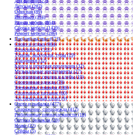
Для ванной (27)
Детская (287)
Офисная (89)
Интерьер (114)
Разная мебель (864)
Сборка мебели (1439)
Ремонт мебели (286)
Продовольствие (673)
Спорт и отдых (984)
Велосипеды (531)
Туризм, экскурсии, туры (19)
Праздники (32)
Книги и печатная продукция (32)
Музыкальные инструменты (27)
Спортивные секции и клубы (10)
Спортивная одежда (78)
Тренажеры, снаряды (186)
Спортивное питание (60)
Экстремальный спорт (9)
Охота и рыбалка (477)
Снаряжение, спецодежда (412)
Рыболовные принадлежности (18)
Оптика, бинокли (20)
Ножи (22)
Сейфы (5)