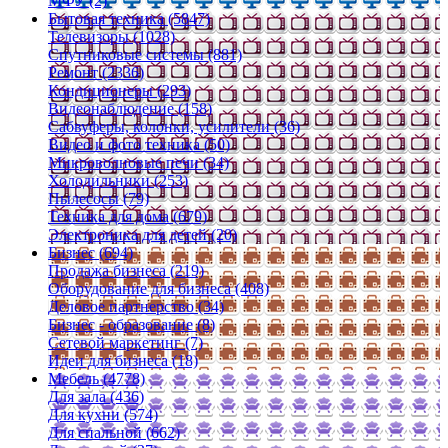
МФУ (2)
Бытовая техника (5847)
Телевизоры (1028)
Спутниковые системы (881)
Ремонт (2336)
Кондиционеры (293)
Видеонаблюдение (158)
Сабвуферы, колонки, усилители (36)
Видео и фото техника (50)
Микроволновые печи (34)
Холодильники (253)
Пылесосы (79)
Техника для дома (679)
Электроника для детей (20)
Бизнес (694)
Продажа бизнеса (219)
Оборудование для бизнеса (408)
Деловое партнерство (34)
Бизнес - образование (8)
Сетевой маркетинг (7)
Идеи для бизнеса (18)
Мебель (4778)
Для зала (436)
Для кухни (574)
Для спальной (662)