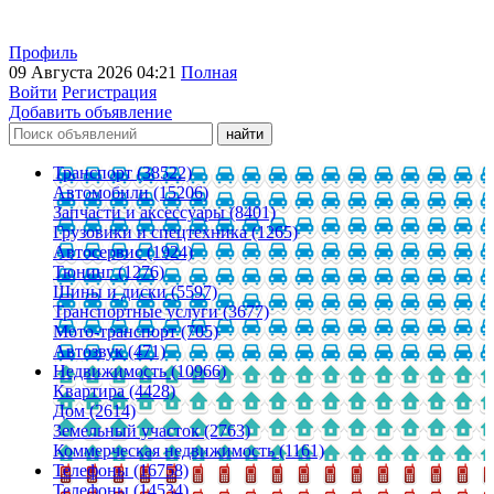
Профиль
09 Августа 2026 04:21
Полная
Войти
Регистрация
Добавить объявление
Транспорт (38522)
Автомобили (15206)
Запчасти и аксессуары (8401)
Грузовики и спецтехника (1265)
Автосервис (1924)
Тюнинг (1276)
Шины и диски (5597)
Транспортные услуги (3677)
Мото-транспорт (705)
Автозвук (471)
Недвижимость (10966)
Квартира (4428)
Дом (2614)
Земельный участок (2763)
Коммерческая недвижимость (1161)
Телефоны (16758)
Телефоны (14534)