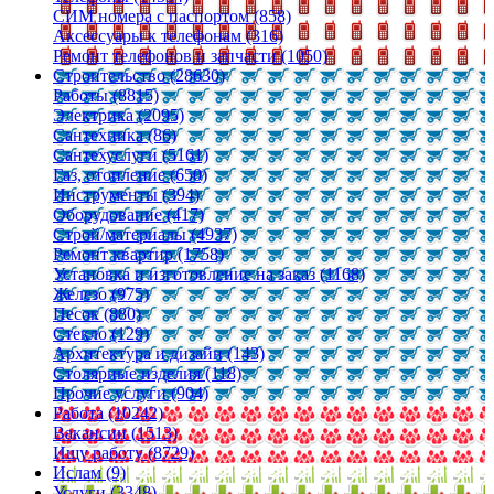
СИМ номера с паспортом (858)
Аксессуары к телефонам (316)
Ремонт телефонов и запчасти (1050)
Строительство (28630)
Работы (8815)
Электрика (2095)
Сантехника (86)
Сантехуслуги (5161)
Газ, отопление (650)
Инструменты (394)
Оборудование (417)
Строй/материалы (4937)
Ремонт квартир (1758)
Установка и изготовление на заказ (1168)
Железо (975)
Песок (880)
Стекло (129)
Архитектура и дизайн (143)
Столярные изделия (118)
Прочие услуги (904)
Работа (10242)
Вакансии (1513)
Ищу работу (8729)
Ислам (9)
Услуги (3348)