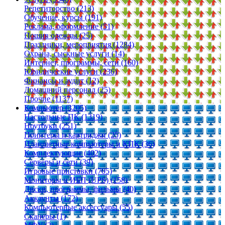
Репетиторство (213)
Обучение, курсы (191)
Реклама, оформление (51)
Пошив одежды (25)
Праздники, мероприятия (1284)
Охрана, сыскные услуги (14)
Интернет, программы, сети (160)
Юридические услуги (236)
Финансы и аудит (12)
Домашний персонал (25)
Прочие (1137)
Компьютер (3205)
Настольные ПК (1319)
Ноутбуки (251)
Принтеры и картриджи (25)
Планшетные компьютеры и КПК (36)
Комплектующие (402)
Серверы и сети (39)
Игровые приставки (705)
Мониторы и ИБП (UPS) (158)
Диски, программы, фильмы (40)
Аккаунты (172)
Компьютерные аксессуары (55)
Сканеры (1)