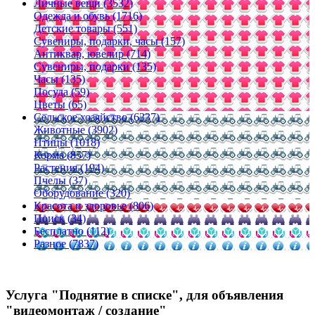
Личные вещи (3532)
Одежда и обувь (1716)
Детские товары (551)
Сувениры, подарки, часы (157)
Антиквар, ювелир (714)
Сувениры, подарки (135)
Часы (135)
Посуда (59)
Цветы (65)
Сельское хозяйство (6337)
Животные (3902)
Птицы (1018)
Корма (857)
Растения (194)
Пчелы (37)
Оборудование (320)
Красота и здоровье (806)
Поиск (34)
Бесплатно (112)
Разное (7837)
Услуга "Поднятие в списке", для объявления
"видеомонтаж / создание"