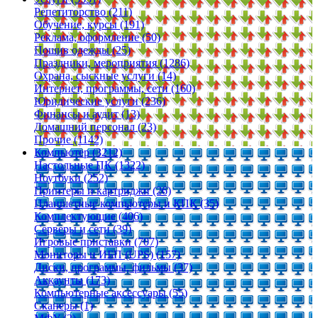
Репетиторство (211)
Обучение, курсы (191)
Реклама, оформление (50)
Пошив одежды (25)
Праздники, мероприятия (1286)
Охрана, сыскные услуги (14)
Интернет, программы, сети (160)
Юридические услуги (236)
Финансы и аудит (13)
Домашний персонал (23)
Прочие (1142)
Компьютер (3212)
Настольные ПК (1322)
Ноутбуки (252)
Принтеры и картриджи (26)
Планшетные компьютеры и КПК (35)
Комплектующие (406)
Серверы и сети (39)
Игровые приставки (707)
Мониторы и ИБП (UPS) (157)
Диски, программы, фильмы (37)
Аккаунты (173)
Компьютерные аксессуары (55)
Сканеры (1)