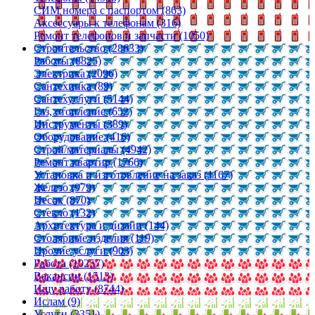
СИМ номера с паспортом (863)
Аксессуары к телефонам (316)
Ремонт телефонов и запчасти (1050)
Строительство (28633)
Работы (8825)
Электрика (2096)
Сантехника (89)
Сантехуслуги (5144)
Газ, отопление (652)
Инструменты (389)
Оборудование (416)
Строй/материалы (4942)
Ремонт квартир (1766)
Установка и изготовление на заказ (1167)
Железо (979)
Песок (870)
Стекло (132)
Архитектура и дизайн (144)
Столярные изделия (119)
Прочие услуги (903)
Работа (10257)
Вакансии (1513)
Ищу работу (8744)
Ислам (9)
Услуги (3351)