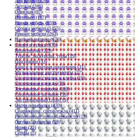
Для ванной (26)
Детская (286)
Офисная (87)
Интерьер (117)
Разная мебель (859)
Сборка мебели (1455)
Ремонт мебели (263)
Продовольствие (676)
Спорт и отдых (975)
Велосипеды (529)
Туризм, экскурсии, туры (19)
Праздники (33)
Книги и печатная продукция (31)
Музыкальные инструменты (27)
Спортивные секции и клубы (10)
Спортивная одежда (78)
Тренажеры, снаряды (180)
Спортивное питание (59)
Экстремальный спорт (9)
Охота и рыбалка (470)
Снаряжение, спецодежда (411)
Рыболовные принадлежности (13)
Оптика, бинокли (19)
Ножи (22)
Сейфы (5)