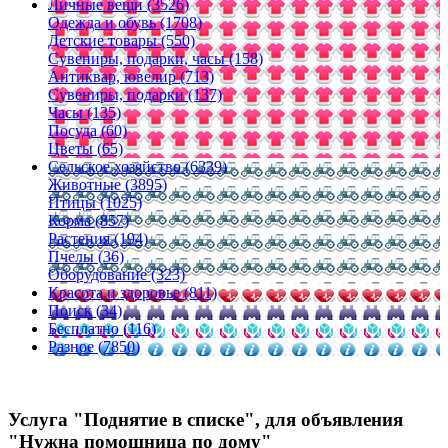
Личные вещи (3526)
Одежда и обувь (1708)
Детские товары (550)
Сувениры, подарки, часы (158)
Антиквар, ювелир (713)
Сувениры, подарки (137)
Часы (135)
Посуда (60)
Цветы (65)
Сельское хозяйство (6339)
Животные (3895)
Птицы (1025)
Корма (857)
Растения (194)
Пчелы (36)
Оборудование (323)
Красота и здоровье (811)
Поиск (34)
Бесплатно (116)
Разное (7850)
Услуга "Поднятие в списке", для объявления
"Нужна помощница по дому"