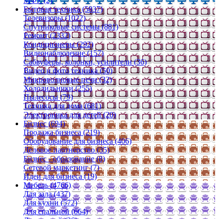
МФУ (2)
Бытовая техника (5837)
Телевизоры (1022)
Спутниковые системы (881)
Ремонт (2332)
Кондиционеры (292)
Видеонаблюдение (157)
Сабвуферы, колонки, усилители (36)
Видео и фото техника (50)
Микроволновые печи (32)
Холодильники (255)
Пылесосы (79)
Техника для дома (681)
Электроника для детей (20)
Бизнес (694)
Продажа бизнеса (219)
Оборудование для бизнеса (406)
Деловое партнерство (35)
Бизнес - образование (8)
Сетевой маркетинг (7)
Идеи для бизнеса (19)
Мебель (4766)
Для зала (437)
Для кухни (572)
Для спальной (664)