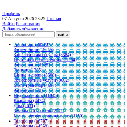
Профиль
07 Августа 2026 23:25
Полная
Войти
Регистрация
Добавить объявление
Транспорт (38510)
Автомобили (15215)
Запчасти и аксессуары (8384)
Грузовики и спецтехника (1264)
Автосервис (1925)
Тюнинг (1285)
Шины и диски (5588)
Транспортные услуги (3682)
Мото-транспорт (697)
Автозвук (470)
Недвижимость (11035)
Квартира (4474)
Дом (2631)
Земельный участок (2771)
Коммерческая недвижимость (1159)
Телефоны (16787)
Телефоны (14558)