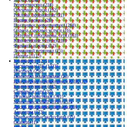
Репетиторство (218)
Обучение, курсы (192)
Реклама, оформление (51)
Пошив одежды (28)
Праздники, мероприятия (1268)
Охрана, сыскные услуги (16)
Интернет, программы, сети (163)
Юридические услуги (234)
Финансы и аудит (12)
Домашний персонал (25)
Прочие (1135)
Компьютер (3215)
Настольные ПК (1333)
Ноутбуки (256)
Принтеры и картриджи (24)
Планшетные компьютеры и КПК (37)
Комплектующие (402)
Серверы и сети (35)
Игровые приставки (701)
Мониторы и ИБП (UPS) (157)
Диски, программы, фильмы (39)
Аккаунты (173)
Компьютерные аксессуары (55)
Сканеры (1)