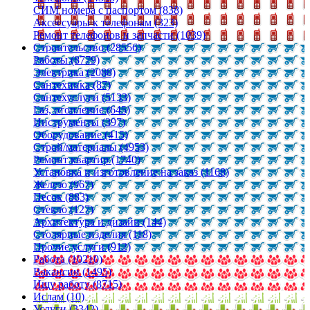
СИМ номера с паспортом (838)
Аксессуары к телефонам (323)
Ремонт телефонов и запчасти (1039)
Строительство (28556)
Работы (8779)
Электрика (2088)
Сантехника (87)
Сантехуслуги (5133)
Газ, отопление (645)
Инструменты (397)
Оборудование (415)
Строй/материалы (4953)
Ремонт квартир (1740)
Установка и изготовление на заказ (1168)
Железо (967)
Песок (883)
Стекло (127)
Архитектура и дизайн (144)
Столярные изделия (118)
Прочие услуги (912)
Работа (10210)
Вакансии (1495)
Ищу работу (8715)
Ислам (10)
Услуги (3342)