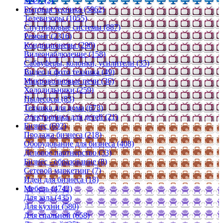
МФУ (2)
Бытовая техника (5862)
Телевизоры (1055)
Спутниковые системы (887)
Ремонт (2316)
Кондиционеры (290)
Видеонаблюдение (158)
Сабвуферы, колонки, усилители (35)
Видео и фото техника (49)
Микроволновые печи (36)
Холодильники (259)
Пылесосы (83)
Техника для дома (673)
Электроника для детей (21)
Бизнес (692)
Продажа бизнеса (218)
Оборудование для бизнеса (408)
Деловое партнерство (33)
Бизнес - образование (8)
Сетевой маркетинг (7)
Идеи для бизнеса (18)
Мебель (4742)
Для зала (435)
Для кухни (580)
Для спальной (658)