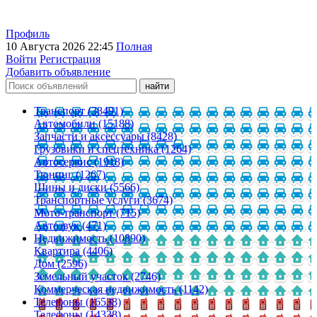
Профиль
10 Августа 2026 22:45
Полная
Войти
Регистрация
Добавить объявление
Транспорт (38491)
Автомобили (15188)
Запчасти и аксессуары (8428)
Грузовики и спецтехника (1264)
Автосервис (1918)
Тюнинг (1267)
Шины и диски (5566)
Транспортные услуги (3674)
Мото-транспорт (715)
Автозвук (471)
Недвижимость (10890)
Квартира (4406)
Дом (2596)
Земельный участок (2746)
Коммерческая недвижимость (1142)
Телефоны (16538)
Телефоны (14338)