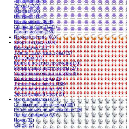
Для ванной (25)
Детская (283)
Офисная (90)
Интерьер (113)
Разная мебель (869)
Сборка мебели (1421)
Ремонт мебели (268)
Продовольствие (663)
Спорт и отдых (1004)
Велосипеды (557)
Туризм, экскурсии, туры (19)
Праздники (31)
Книги и печатная продукция (30)
Музыкальные инструменты (27)
Спортивные секции и клубы (9)
Спортивная одежда (75)
Тренажеры, снаряды (186)
Спортивное питание (61)
Экстремальный спорт (9)
Охота и рыбалка (473)
Снаряжение, спецодежда (409)
Рыболовные принадлежности (18)
Оптика, бинокли (19)
Ножи (22)
Сейфы (5)