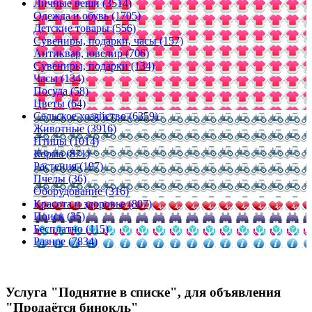
Личные вещи (3514)
Одежда и обувь (1705)
Детские товары (556)
Сувениры, подарки, часы (157)
Антиквар, ювелир (706)
Сувениры, подарки (134)
Часы (134)
Посуда (58)
Цветы (64)
Сельское хозяйство (6359)
Животные (3916)
Птицы (1014)
Корма (871)
Растения (197)
Пчелы (36)
Оборудование (316)
Красота и здоровье (807)
Поиск (35)
Бесплатно (115)
Разное (7834)
Услуга "Поднятие в списке", для объявления
"Продаётся бинокль"