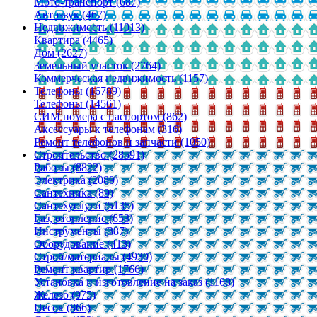
Мото-транспорт (687)
Автозвук (467)
Недвижимость (11013)
Квартира (4465)
Дом (2627)
Земельный участок (2764)
Коммерческая недвижимость (1157)
Телефоны (16789)
Телефоны (14561)
СИМ номера с паспортом (862)
Аксессуары к телефонам (316)
Ремонт телефонов и запчасти (1050)
Строительство (28591)
Работы (8822)
Электрика (2089)
Сантехника (89)
Сантехуслуги (5135)
Газ, отопление (653)
Инструменты (387)
Оборудование (413)
Строй/материалы (4930)
Ремонт квартир (1766)
Установка и изготовление на заказ (1168)
Железо (975)
Песок (866)