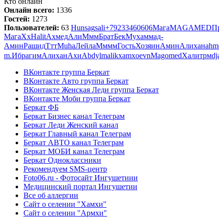
Кто онлайн
Онлайн всего:
1336
Гостей:
1273
Пользователей:
63
Hunsag
sali
+79233460606
Мага
MAGAMED
П
Мага
Хх
Halit
Ахмед
Али
Ммм
Брат
Бек
Мухаммад-
Амин
Рашид
Ттт
Muha
Лейла
Мммм
Гость
Хозяин
Амин
Алихан
ahm
m.
Ибрагим
Алихан
Ахи
Abdylmalikxamxoevn
Magomed
Халит
рм
dj
ВКонтакте группа Беркат
ВКонтакте Авто группа Беркат
ВКонтакте Женская Леди группа Беркат
ВКонтакте Моби группа Беркат
Беркат ФБ
Беркат Бизнес канал Телеграм
Беркат Леди Женский канал
Беркат Главный канал Телеграм
Беркат АВТО канал Телеграм
Беркат МОБИ канал Телеграм
Беркат Одноклассники
Рекомендуем SMS-центр
Foto06.ru - Фотосайт Ингушетиии
Медицинский портал Ингушетии
Все об аллергии
Сайт о селении "Хамхи"
Сайт о селении "Армхи"