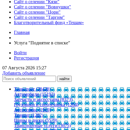
Сайт о селении "Кязи"
Сайт о селении "Вовнушки"
Сайт о селении "Цори"
Сайт о селении "Таргим"
Благотворительный фонд «Тешам»
Главная
Услуга "Поднятие в списке"
Войти
Регистрация
07 Августа 2026 15:27
Добавить объявление
Транспорт (38438)
Автомобили (15192)
Запчасти и аксессуары (8373)
Грузовики и спецтехника (1264)
Автосервис (1919)
Тюнинг (1282)
Шины и диски (5579)
Транспортные услуги (3675)