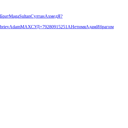
Брат
Maga
Sultan
Султан
Ахмед
Я?
briev
Adam
МАХСУД
+79280915251
А
Нетимя
Адам
Ибрагим