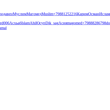
родавец
Муслим
Магомед
Muslim
+79881252216
Карим
Осман
Ислам
ed006
Асхьаб
Islam
Ahi
Юсуп
Dik_sag
Асия
magomed
+79888286798
do
amal