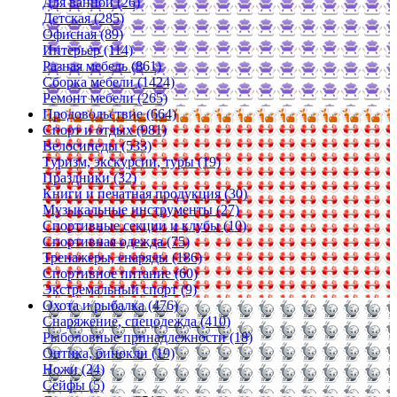
Для ванной (26)
Детская (285)
Офисная (89)
Интерьер (114)
Разная мебель (861)
Сборка мебели (1424)
Ремонт мебели (265)
Продовольствие (664)
Спорт и отдых (981)
Велосипеды (533)
Туризм, экскурсии, туры (19)
Праздники (32)
Книги и печатная продукция (30)
Музыкальные инструменты (27)
Спортивные секции и клубы (10)
Спортивная одежда (75)
Тренажеры, снаряды (186)
Спортивное питание (60)
Экстремальный спорт (9)
Охота и рыбалка (476)
Снаряжение, спецодежда (410)
Рыболовные принадлежности (18)
Оптика, бинокли (19)
Ножи (24)
Сейфы (5)