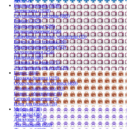
МФУ (2)
Бытовая техника (5838)
Телевизоры (1038)
Спутниковые системы (885)
Ремонт (2325)
Кондиционеры (289)
Видеонаблюдение (156)
Сабвуферы, колонки, усилители (35)
Видео и фото техника (50)
Микроволновые печи (35)
Холодильники (254)
Пылесосы (80)
Техника для дома (671)
Электроника для детей (20)
Бизнес (694)
Продажа бизнеса (219)
Оборудование для бизнеса (409)
Деловое партнерство (33)
Бизнес - образование (8)
Сетевой маркетинг (7)
Идеи для бизнеса (18)
Мебель (4730)
Для зала (436)
Для кухни (571)
Для спальной (659)