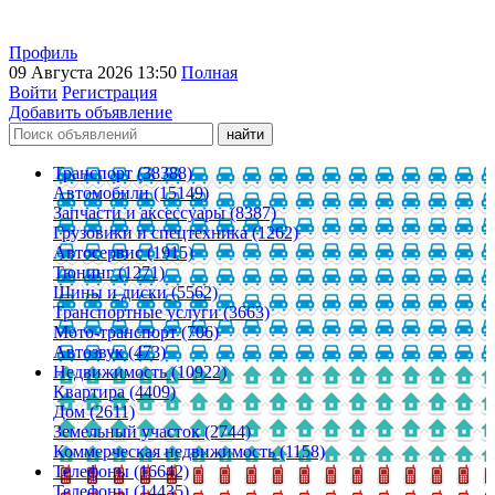
Профиль
09 Августа 2026 13:50
Полная
Войти
Регистрация
Добавить объявление
Транспорт (38388)
Автомобили (15149)
Запчасти и аксессуары (8387)
Грузовики и спецтехника (1262)
Автосервис (1915)
Тюнинг (1271)
Шины и диски (5562)
Транспортные услуги (3663)
Мото-транспорт (706)
Автозвук (473)
Недвижимость (10922)
Квартира (4409)
Дом (2611)
Земельный участок (2744)
Коммерческая недвижимость (1158)
Телефоны (16642)
Телефоны (14435)