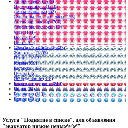
Личные вещи (3519)
Одежда и обувь (1710)
Детские товары (552)
Сувениры, подарки, часы (158)
Антиквар, ювелир (707)
Сувениры, подарки (134)
Часы (134)
Посуда (59)
Цветы (65)
Сельское хозяйство (6323)
Животные (3895)
Птицы (1013)
Корма (859)
Растения (193)
Пчелы (36)
Оборудование (318)
Красота и здоровье (810)
Поиск (34)
Бесплатно (113)
Разное (7814)
Услуга "Поднятие в списке", для объявления
"эвакуатор низкие цены✅️✅️✅️"