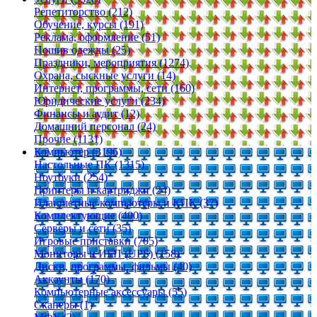
Репетиторство (212)
Обучение, курсы (191)
Реклама, оформление (51)
Пошив одежды (25)
Праздники, мероприятия (1274)
Охрана, сыскные услуги (14)
Интернет, программы, сети (160)
Юридические услуги (234)
Финансы и аудит (12)
Домашний персонал (24)
Прочие (1131)
Компьютер (3196)
Настольные ПК (1315)
Ноутбуки (254)
Принтеры и картриджи (24)
Планшетные компьютеры и КПК (37)
Комплектующие (400)
Серверы и сети (35)
Игровые приставки (705)
Мониторы и ИБП (UPS) (158)
Диски, программы, фильмы (40)
Аккаунты (170)
Компьютерные аксессуары (55)
Сканеры (1)