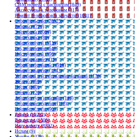
СИМ номера с паспортом (849)
Аксессуары к телефонам (317)
Ремонт телефонов и запчасти (1041)
Строительство (28525)
Работы (8779)
Электрика (2089)
Сантехника (86)
Сантехуслуги (5139)
Газ, отопление (647)
Инструменты (396)
Оборудование (415)
Строй/материалы (4918)
Ремонт квартир (1743)
Установка и изготовление на заказ (1170)
Железо (969)
Песок (880)
Стекло (126)
Архитектура и дизайн (143)
Столярные изделия (118)
Прочие услуги (907)
Работа (10202)
Вакансии (1500)
Ищу работу (8702)
Ислам (9)
Услуги (3328)