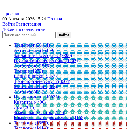
Профиль
09 Августа 2026 15:24
Полная
Войти
Регистрация
Добавить объявление
Транспорт (38411)
Автомобили (15159)
Запчасти и аксессуары (8390)
Грузовики и спецтехника (1262)
Автосервис (1916)
Тюнинг (1272)
Шины и диски (5567)
Транспортные услуги (3664)
Мото-транспорт (708)
Автозвук (473)
Недвижимость (10923)
Квартира (4406)
Дом (2615)
Земельный участок (2746)
Коммерческая недвижимость (1156)
Телефоны (16650)
Телефоны (14440)