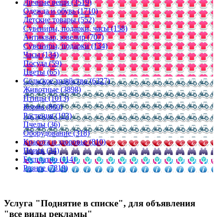
Личные вещи (3519)
Одежда и обувь (1710)
Детские товары (552)
Сувениры, подарки, часы (158)
Антиквар, ювелир (707)
Сувениры, подарки (134)
Часы (134)
Посуда (59)
Цветы (65)
Сельское хозяйство (6327)
Животные (3898)
Птицы (1013)
Корма (860)
Растения (193)
Пчелы (36)
Оборудование (318)
Красота и здоровье (810)
Поиск (34)
Бесплатно (114)
Разное (7819)
Услуга "Поднятие в списке", для объявления
"все виды рекламы"