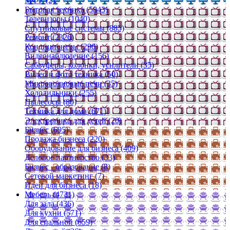
МФУ (2)
Бытовая техника (5843)
Телевизоры (1040)
Спутниковые системы (885)
Ремонт (2326)
Кондиционеры (290)
Видеонаблюдение (156)
Сабвуферы, колонки, усилители (35)
Видео и фото техника (50)
Микроволновые печи (35)
Холодильники (255)
Пылесосы (80)
Техника для дома (671)
Электроника для детей (20)
Бизнес (695)
Продажа бизнеса (220)
Оборудование для бизнеса (409)
Деловое партнерство (33)
Бизнес - образование (8)
Сетевой маркетинг (7)
Идеи для бизнеса (18)
Мебель (4731)
Для зала (436)
Для кухни (571)
Для спальной (659)