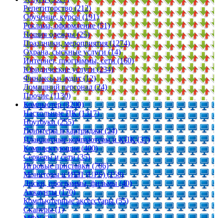
Репетиторство (212)
Обучение, курсы (191)
Реклама, оформление (51)
Пошив одежды (25)
Праздники, мероприятия (1274)
Охрана, сыскные услуги (14)
Интернет, программы, сети (160)
Юридические услуги (234)
Финансы и аудит (12)
Домашний персонал (24)
Прочие (1130)
Компьютер (3200)
Настольные ПК (1317)
Ноутбуки (255)
Принтеры и картриджи (24)
Планшетные компьютеры и КПК (37)
Комплектующие (400)
Серверы и сети (35)
Игровые приставки (706)
Мониторы и ИБП (UPS) (158)
Диски, программы, фильмы (40)
Аккаунты (170)
Компьютерные аксессуары (55)
Сканеры (1)