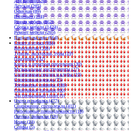
Для ванной (26)
Детская (285)
Офисная (89)
Интерьер (114)
Разная мебель (862)
Сборка мебели (1424)
Ремонт мебели (265)
Продовольствие (664)
Спорт и отдых (984)
Велосипеды (536)
Туризм, экскурсии, туры (19)
Праздники (32)
Книги и печатная продукция (30)
Музыкальные инструменты (27)
Спортивные секции и клубы (10)
Спортивная одежда (75)
Тренажеры, снаряды (186)
Спортивное питание (60)
Экстремальный спорт (9)
Охота и рыбалка (477)
Снаряжение, спецодежда (411)
Рыболовные принадлежности (18)
Оптика, бинокли (19)
Ножи (24)
Сейфы (5)