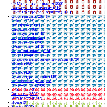
СИМ номера с паспортом (850)
Аксессуары к телефонам (319)
Ремонт телефонов и запчасти (1041)
Строительство (28541)
Работы (8782)
Электрика (2091)
Сантехника (86)
Сантехуслуги (5142)
Газ, отопление (647)
Инструменты (396)
Оборудование (418)
Строй/материалы (4924)
Ремонт квартир (1744)
Установка и изготовление на заказ (1170)
Железо (968)
Песок (880)
Стекло (126)
Архитектура и дизайн (143)
Столярные изделия (118)
Прочие услуги (906)
Работа (10202)
Вакансии (1500)
Ищу работу (8702)
Ислам (9)
Услуги (3327)