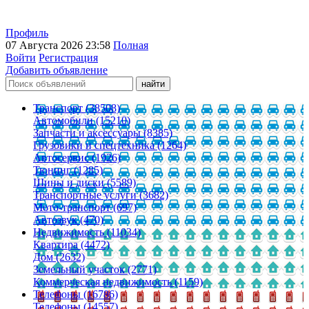
Профиль
07 Августа 2026 23:58
Полная
Войти
Регистрация
Добавить объявление
Транспорт (38508)
Автомобили (15210)
Запчасти и аксессуары (8385)
Грузовики и спецтехника (1264)
Автосервис (1926)
Тюнинг (1285)
Шины и диски (5589)
Транспортные услуги (3682)
Мото-транспорт (697)
Автозвук (470)
Недвижимость (11034)
Квартира (4472)
Дом (2632)
Земельный участок (2771)
Коммерческая недвижимость (1159)
Телефоны (16786)
Телефоны (14557)