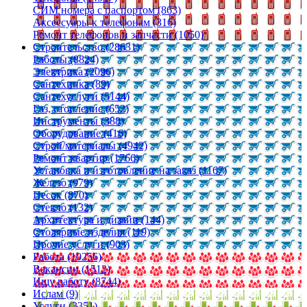
СИМ номера с паспортом (863)
Аксессуары к телефонам (316)
Ремонт телефонов и запчасти (1050)
Строительство (28631)
Работы (8824)
Электрика (2096)
Сантехника (89)
Сантехуслуги (5144)
Газ, отопление (652)
Инструменты (388)
Оборудование (416)
Строй/материалы (4942)
Ремонт квартир (1766)
Установка и изготовление на заказ (1167)
Железо (979)
Песок (870)
Стекло (132)
Архитектура и дизайн (144)
Столярные изделия (119)
Прочие услуги (903)
Работа (10256)
Вакансии (1512)
Ищу работу (8744)
Ислам (9)
Услуги (3351)