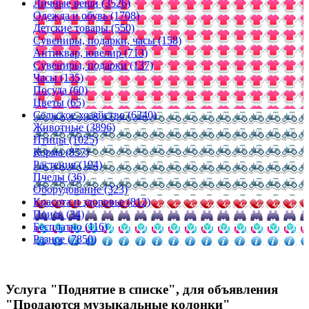
Личные вещи (3526)
Одежда и обувь (1708)
Детские товары (550)
Сувениры, подарки, часы (158)
Антиквар, ювелир (713)
Сувениры, подарки (137)
Часы (135)
Посуда (60)
Цветы (65)
Сельское хозяйство (6340)
Животные (3896)
Птицы (1025)
Корма (857)
Растения (194)
Пчелы (36)
Оборудование (323)
Красота и здоровье (812)
Поиск (34)
Бесплатно (116)
Разное (7850)
Услуга "Поднятие в списке", для объявления
"Продаются музыкальные колонки"