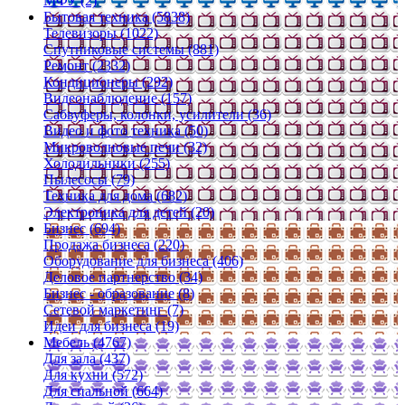
МФУ (2)
Бытовая техника (5838)
Телевизоры (1022)
Спутниковые системы (881)
Ремонт (2332)
Кондиционеры (292)
Видеонаблюдение (157)
Сабвуферы, колонки, усилители (36)
Видео и фото техника (50)
Микроволновые печи (32)
Холодильники (255)
Пылесосы (79)
Техника для дома (682)
Электроника для детей (20)
Бизнес (694)
Продажа бизнеса (220)
Оборудование для бизнеса (406)
Деловое партнерство (34)
Бизнес - образование (8)
Сетевой маркетинг (7)
Идеи для бизнеса (19)
Мебель (4767)
Для зала (437)
Для кухни (572)
Для спальной (664)