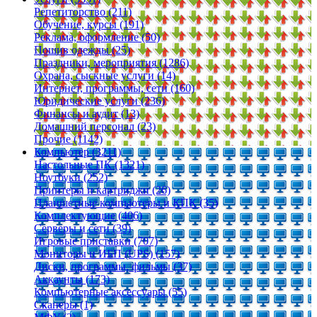
Репетиторство (211)
Обучение, курсы (191)
Реклама, оформление (50)
Пошив одежды (25)
Праздники, мероприятия (1286)
Охрана, сыскные услуги (14)
Интернет, программы, сети (160)
Юридические услуги (236)
Финансы и аудит (13)
Домашний персонал (23)
Прочие (1142)
Компьютер (3211)
Настольные ПК (1321)
Ноутбуки (252)
Принтеры и картриджи (26)
Планшетные компьютеры и КПК (35)
Комплектующие (406)
Серверы и сети (39)
Игровые приставки (707)
Мониторы и ИБП (UPS) (157)
Диски, программы, фильмы (37)
Аккаунты (173)
Компьютерные аксессуары (55)
Сканеры (1)