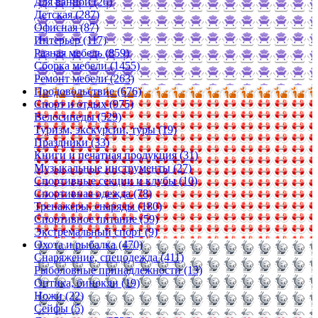
Для ванной (26)
Детская (287)
Офисная (87)
Интерьер (117)
Разная мебель (859)
Сборка мебели (1455)
Ремонт мебели (263)
Продовольствие (676)
Спорт и отдых (975)
Велосипеды (529)
Туризм, экскурсии, туры (19)
Праздники (33)
Книги и печатная продукция (31)
Музыкальные инструменты (27)
Спортивные секции и клубы (10)
Спортивная одежда (78)
Тренажеры, снаряды (180)
Спортивное питание (59)
Экстремальный спорт (9)
Охота и рыбалка (470)
Снаряжение, спецодежда (411)
Рыболовные принадлежности (13)
Оптика, бинокли (19)
Ножи (22)
Сейфы (5)