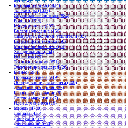
МФУ (2)
Бытовая техника (5834)
Телевизоры (1037)
Спутниковые системы (884)
Ремонт (2325)
Кондиционеры (289)
Видеонаблюдение (156)
Сабвуферы, колонки, усилители (35)
Видео и фото техника (50)
Микроволновые печи (34)
Холодильники (254)
Пылесосы (79)
Техника для дома (671)
Электроника для детей (20)
Бизнес (694)
Продажа бизнеса (219)
Оборудование для бизнеса (409)
Деловое партнерство (33)
Бизнес - образование (8)
Сетевой маркетинг (7)
Идеи для бизнеса (18)
Мебель (4730)
Для зала (436)
Для кухни (570)
Для спальной (660)