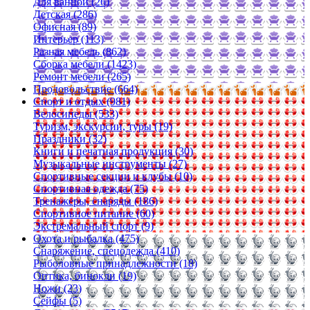
Для ванной (26)
Детская (286)
Офисная (89)
Интерьер (113)
Разная мебель (862)
Сборка мебели (1423)
Ремонт мебели (265)
Продовольствие (664)
Спорт и отдых (981)
Велосипеды (533)
Туризм, экскурсии, туры (19)
Праздники (32)
Книги и печатная продукция (30)
Музыкальные инструменты (27)
Спортивные секции и клубы (10)
Спортивная одежда (75)
Тренажеры, снаряды (186)
Спортивное питание (60)
Экстремальный спорт (9)
Охота и рыбалка (475)
Снаряжение, спецодежда (410)
Рыболовные принадлежности (18)
Оптика, бинокли (19)
Ножи (23)
Сейфы (5)