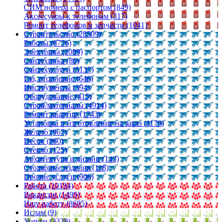
СИМ номера с паспортом (849)
Аксессуары к телефонам (317)
Ремонт телефонов и запчасти (1041)
Строительство (28509)
Работы (8776)
Электрика (2089)
Сантехника (86)
Сантехуслуги (5137)
Газ, отопление (646)
Инструменты (394)
Оборудование (415)
Строй/материалы (4914)
Ремонт квартир (1743)
Установка и изготовление на заказ (1170)
Железо (967)
Песок (880)
Стекло (125)
Архитектура и дизайн (143)
Столярные изделия (118)
Прочие услуги (906)
Работа (10194)
Вакансии (1499)
Ищу работу (8695)
Ислам (9)
Услуги (3328)