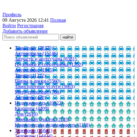
Профиль
09 Августа 2026 12:41
Полная
Войти
Регистрация
Добавить объявление
Транспорт (38373)
Автомобили (15146)
Запчасти и аксессуары (8381)
Грузовики и спецтехника (1262)
Автосервис (1915)
Тюнинг (1272)
Шины и диски (5560)
Транспортные услуги (3663)
Мото-транспорт (704)
Автозвук (470)
Недвижимость (10922)
Квартира (4409)
Дом (2610)
Земельный участок (2745)
Коммерческая недвижимость (1158)
Телефоны (16641)
Телефоны (14434)