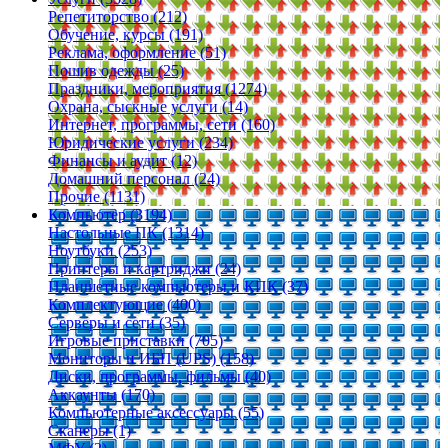
Репетиторство (212)
Обучение, курсы (191)
Реклама, оформление (51)
Пошив одежды (25)
Праздники, мероприятия (1274)
Охрана, сыскные услуги (14)
Интернет, программы, сети (160)
Юридические услуги (234)
Финансы и аудит (12)
Домашний персонал (24)
Прочие (1131)
Компьютер (3194)
Настольные ПК (1314)
Ноутбуки (253)
Принтеры и картриджи (24)
Планшетные компьютеры и КПК (37)
Комплектующие (400)
Серверы и сети (35)
Игровые приставки (705)
Мониторы и ИБП (UPS) (158)
Диски, программы, фильмы (40)
Аккаунты (170)
Компьютерные аксессуары (55)
Сканеры (1)