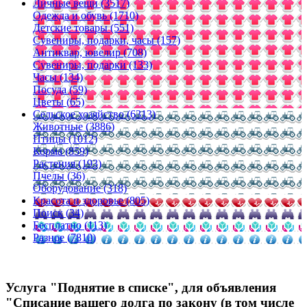
Личные вещи (3517)
Одежда и обувь (1710)
Детские товары (551)
Сувениры, подарки, часы (157)
Антиквар, ювелир (708)
Сувениры, подарки (133)
Часы (134)
Посуда (59)
Цветы (65)
Сельское хозяйство (6313)
Животные (3886)
Птицы (1012)
Корма (859)
Растения (193)
Пчелы (36)
Оборудование (318)
Красота и здоровье (805)
Поиск (34)
Бесплатно (113)
Разное (7810)
Услуга "Поднятие в списке", для объявления
"Списание вашего долга по закону (в том числе