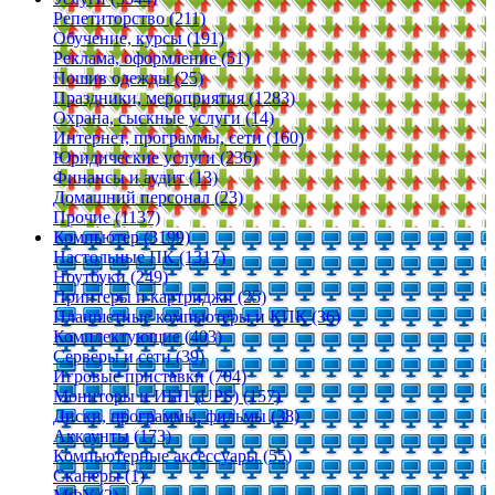
Репетиторство (211)
Обучение, курсы (191)
Реклама, оформление (51)
Пошив одежды (25)
Праздники, мероприятия (1283)
Охрана, сыскные услуги (14)
Интернет, программы, сети (160)
Юридические услуги (236)
Финансы и аудит (13)
Домашний персонал (23)
Прочие (1137)
Компьютер (3199)
Настольные ПК (1317)
Ноутбуки (249)
Принтеры и картриджи (25)
Планшетные компьютеры и КПК (36)
Комплектующие (403)
Серверы и сети (39)
Игровые приставки (704)
Мониторы и ИБП (UPS) (157)
Диски, программы, фильмы (38)
Аккаунты (173)
Компьютерные аксессуары (55)
Сканеры (1)