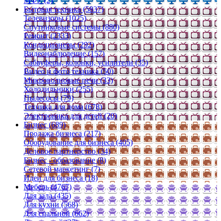
МФУ (2)
Бытовая техника (5837)
Телевизоры (1025)
Спутниковые системы (880)
Ремонт (2333)
Кондиционеры (292)
Видеонаблюдение (157)
Сабвуферы, колонки, усилители (35)
Видео и фото техника (50)
Микроволновые печи (33)
Холодильники (255)
Пылесосы (79)
Техника для дома (678)
Электроника для детей (20)
Бизнес (689)
Продажа бизнеса (217)
Оборудование для бизнеса (405)
Деловое партнерство (34)
Бизнес - образование (8)
Сетевой маркетинг (7)
Идеи для бизнеса (18)
Мебель (4767)
Для зала (435)
Для кухни (568)
Для спальной (662)