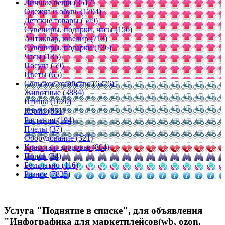
Личные вещи (3517)
Одежда и обувь (1704)
Детские товары (549)
Сувениры, подарки, часы (156)
Антиквар, ювелир (713)
Сувениры, подарки (136)
Часы (135)
Посуда (59)
Цветы (65)
Сельское хозяйство (6326)
Животные (3884)
Птицы (1020)
Корма (861)
Растения (194)
Пчелы (37)
Оборудование (321)
Красота и здоровье (804)
Поиск (34)
Бесплатно (116)
Разное (7825)
Услуга "Поднятие в списке", для объявления
"Инфографика для маркетплейсов(wb, ozon,