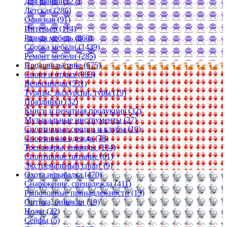
Для ванной (27)
Детская (286)
Офисная (91)
Интерьер (114)
Разная мебель (860)
Сборка мебели (1439)
Ремонт мебели (285)
Продовольствие (675)
Спорт и отдых (983)
Велосипеды (531)
Туризм, экскурсии, туры (19)
Праздники (32)
Книги и печатная продукция (32)
Музыкальные инструменты (27)
Спортивные секции и клубы (10)
Спортивная одежда (78)
Тренажеры, снаряды (184)
Спортивное питание (61)
Экстремальный спорт (9)
Охота и рыбалка (470)
Снаряжение, спецодежда (411)
Рыболовные принадлежности (13)
Оптика, бинокли (19)
Ножи (22)
Сейфы (5)