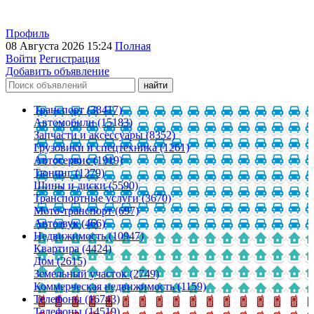
Профиль
08 Августа 2026 15:24
Полная
Войти
Регистрация
Добавить объявление
Транспорт (38417)
Автомобили (15183)
Запчасти и аксессуары (8352)
Грузовики и спецтехника (1261)
Автосервис (1919)
Тюнинг (1279)
Шины и диски (5590)
Транспортные услуги (3670)
Мото-транспорт (697)
Автозвук (466)
Недвижимость (10947)
Квартира (4424)
Дом (2615)
Земельный участок (2749)
Коммерческая недвижимость (1159)
Телефоны (16743)
Телефоны (14519)