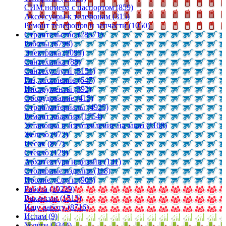
СИМ номера с паспортом (859)
Аксессуары к телефонам (315)
Ремонт телефонов и запчасти (1050)
Строительство (28571)
Работы (8798)
Электрика (2093)
Сантехника (88)
Сантехуслуги (5151)
Газ, отопление (647)
Инструменты (392)
Оборудование (415)
Строй/материалы (4925)
Ремонт квартир (1754)
Установка и изготовление на заказ (1168)
Железо (972)
Песок (877)
Стекло (129)
Архитектура и дизайн (141)
Столярные изделия (118)
Прочие услуги (903)
Работа (10229)
Вакансии (1513)
Ищу работу (8716)
Ислам (9)
Услуги (3344)