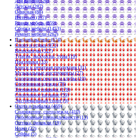
Для ванной (26)
Детская (287)
Офисная (88)
Интерьер (117)
Разная мебель (859)
Сборка мебели (1453)
Ремонт мебели (262)
Продовольствие (674)
Спорт и отдых (971)
Велосипеды (527)
Туризм, экскурсии, туры (19)
Праздники (33)
Книги и печатная продукция (31)
Музыкальные инструменты (27)
Спортивные секции и клубы (10)
Спортивная одежда (78)
Тренажеры, снаряды (178)
Спортивное питание (59)
Экстремальный спорт (9)
Охота и рыбалка (469)
Снаряжение, спецодежда (410)
Рыболовные принадлежности (13)
Оптика, бинокли (19)
Ножи (22)
Сейфы (5)