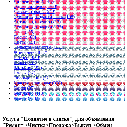
Личные вещи (3515)
Одежда и обувь (1700)
Детские товары (549)
Сувениры, подарки, часы (158)
Антиквар, ювелир (712)
Сувениры, подарки (136)
Часы (135)
Посуда (60)
Цветы (65)
Сельское хозяйство (6327)
Животные (3887)
Птицы (1030)
Корма (851)
Растения (192)
Пчелы (37)
Оборудование (321)
Красота и здоровье (808)
Поиск (35)
Бесплатно (113)
Разное (7833)
Услуга "Поднятие в списке", для объявления
"Ремонт >Чистка>Продажа>Выкуп >Обмен