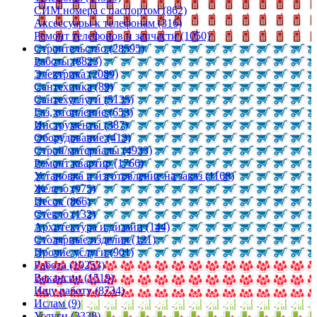
СИМ номера с паспортом (862)
Аксессуары к телефонам (316)
Ремонт телефонов и запчасти (1050)
Строительство (28595)
Работы (8823)
Электрика (2089)
Сантехника (89)
Сантехуслуги (5135)
Газ, отопление (653)
Инструменты (387)
Оборудование (413)
Строй/материалы (4933)
Ремонт квартир (1766)
Установка и изготовление на заказ (1168)
Железо (975)
Песок (866)
Стекло (132)
Архитектура и дизайн (144)
Столярные изделия (121)
Прочие услуги (901)
Работа (10253)
Вакансии (1519)
Ищу работу (8734)
Ислам (9)
Услуги (3338)