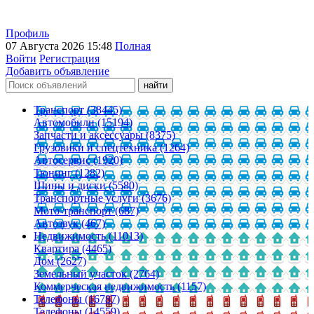
Профиль
07 Августа 2026 15:48
Полная
Войти
Регистрация
Добавить объявление
Транспорт (38445)
Автомобили (15194)
Запчасти и аксессуары (8375)
Грузовики и спецтехника (1264)
Автосервис (1920)
Тюнинг (1282)
Шины и диски (5580)
Транспортные услуги (3676)
Мото-транспорт (687)
Автозвук (467)
Недвижимость (11013)
Квартира (4465)
Дом (2627)
Земельный участок (2764)
Коммерческая недвижимость (1157)
Телефоны (16787)
Телефоны (14559)