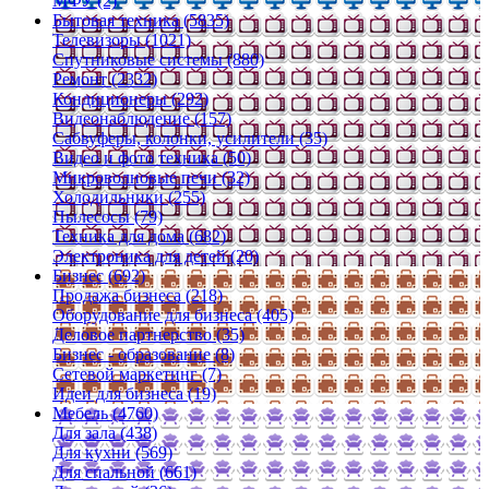
МФУ (2)
Бытовая техника (5835)
Телевизоры (1021)
Спутниковые системы (880)
Ремонт (2332)
Кондиционеры (292)
Видеонаблюдение (157)
Сабвуферы, колонки, усилители (35)
Видео и фото техника (50)
Микроволновые печи (32)
Холодильники (255)
Пылесосы (79)
Техника для дома (682)
Электроника для детей (20)
Бизнес (692)
Продажа бизнеса (218)
Оборудование для бизнеса (405)
Деловое партнерство (35)
Бизнес - образование (8)
Сетевой маркетинг (7)
Идеи для бизнеса (19)
Мебель (4760)
Для зала (438)
Для кухни (569)
Для спальной (661)