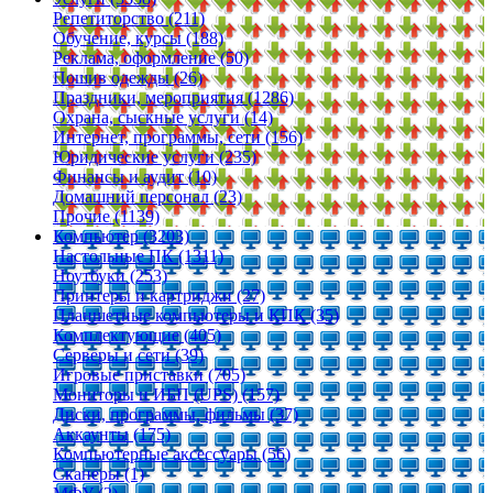
Репетиторство (211)
Обучение, курсы (188)
Реклама, оформление (50)
Пошив одежды (26)
Праздники, мероприятия (1286)
Охрана, сыскные услуги (14)
Интернет, программы, сети (156)
Юридические услуги (235)
Финансы и аудит (10)
Домашний персонал (23)
Прочие (1139)
Компьютер (3203)
Настольные ПК (1311)
Ноутбуки (253)
Принтеры и картриджи (27)
Планшетные компьютеры и КПК (35)
Комплектующие (405)
Серверы и сети (39)
Игровые приставки (705)
Мониторы и ИБП (UPS) (157)
Диски, программы, фильмы (37)
Аккаунты (175)
Компьютерные аксессуары (56)
Сканеры (1)