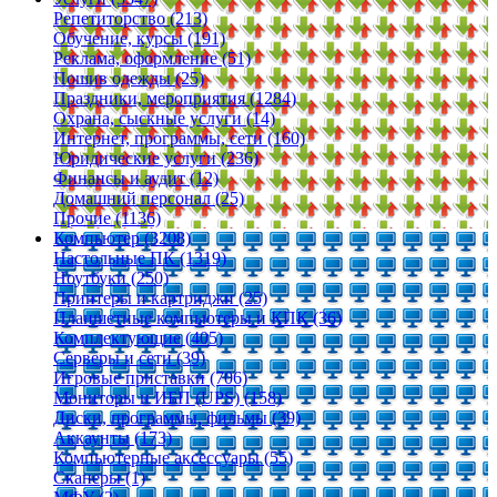
Репетиторство (213)
Обучение, курсы (191)
Реклама, оформление (51)
Пошив одежды (25)
Праздники, мероприятия (1284)
Охрана, сыскные услуги (14)
Интернет, программы, сети (160)
Юридические услуги (236)
Финансы и аудит (12)
Домашний персонал (25)
Прочие (1136)
Компьютер (3208)
Настольные ПК (1319)
Ноутбуки (250)
Принтеры и картриджи (25)
Планшетные компьютеры и КПК (36)
Комплектующие (405)
Серверы и сети (39)
Игровые приставки (706)
Мониторы и ИБП (UPS) (158)
Диски, программы, фильмы (39)
Аккаунты (173)
Компьютерные аксессуары (55)
Сканеры (1)