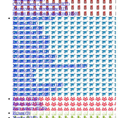
СИМ номера с паспортом (857)
Аксессуары к телефонам (315)
Ремонт телефонов и запчасти (1050)
Строительство (28611)
Работы (8811)
Электрика (2094)
Сантехника (88)
Сантехуслуги (5153)
Газ, отопление (649)
Инструменты (393)
Оборудование (415)
Строй/материалы (4935)
Ремонт квартир (1758)
Установка и изготовление на заказ (1167)
Железо (975)
Песок (879)
Стекло (129)
Архитектура и дизайн (142)
Столярные изделия (118)
Прочие услуги (905)
Работа (10240)
Вакансии (1514)
Ищу работу (8726)
Ислам (9)
Услуги (3347)