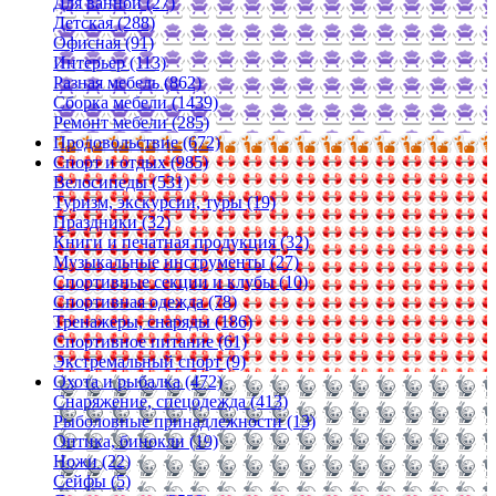
Для ванной (27)
Детская (288)
Офисная (91)
Интерьер (113)
Разная мебель (862)
Сборка мебели (1439)
Ремонт мебели (285)
Продовольствие (672)
Спорт и отдых (985)
Велосипеды (531)
Туризм, экскурсии, туры (19)
Праздники (32)
Книги и печатная продукция (32)
Музыкальные инструменты (27)
Спортивные секции и клубы (10)
Спортивная одежда (78)
Тренажеры, снаряды (186)
Спортивное питание (61)
Экстремальный спорт (9)
Охота и рыбалка (472)
Снаряжение, спецодежда (413)
Рыболовные принадлежности (13)
Оптика, бинокли (19)
Ножи (22)
Сейфы (5)