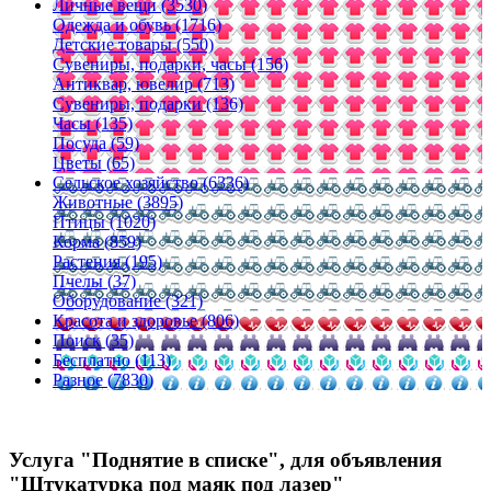
Личные вещи (3530)
Одежда и обувь (1716)
Детские товары (550)
Сувениры, подарки, часы (156)
Антиквар, ювелир (713)
Сувениры, подарки (136)
Часы (135)
Посуда (59)
Цветы (65)
Сельское хозяйство (6336)
Животные (3895)
Птицы (1020)
Корма (859)
Растения (195)
Пчелы (37)
Оборудование (321)
Красота и здоровье (806)
Поиск (35)
Бесплатно (113)
Разное (7830)
Услуга "Поднятие в списке", для объявления
"Штукатурка под маяк под лазер"