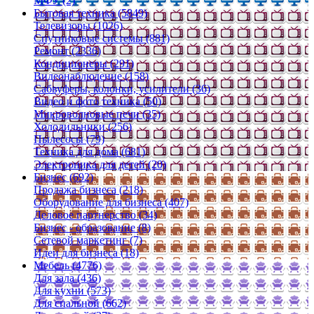
МФУ (2)
Бытовая техника (5849)
Телевизоры (1026)
Спутниковые системы (881)
Ремонт (2336)
Кондиционеры (291)
Видеонаблюдение (158)
Сабвуферы, колонки, усилители (36)
Видео и фото техника (50)
Микроволновые печи (35)
Холодильники (256)
Пылесосы (79)
Техника для дома (681)
Электроника для детей (20)
Бизнес (692)
Продажа бизнеса (218)
Оборудование для бизнеса (407)
Деловое партнерство (34)
Бизнес - образование (8)
Сетевой маркетинг (7)
Идеи для бизнеса (18)
Мебель (4776)
Для зала (436)
Для кухни (573)
Для спальной (662)