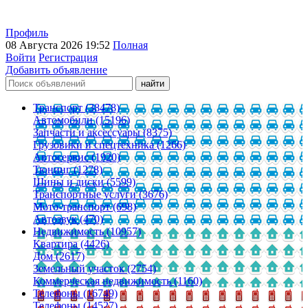
Профиль
08 Августа 2026 19:52
Полная
Войти
Регистрация
Добавить объявление
Транспорт (38478)
Автомобили (15196)
Запчасти и аксессуары (8375)
Грузовики и спецтехника (1266)
Автосервис (1920)
Тюнинг (1278)
Шины и диски (5599)
Транспортные услуги (3676)
Мото-транспорт (698)
Автозвук (470)
Недвижимость (10957)
Квартира (4426)
Дом (2617)
Земельный участок (2754)
Коммерческая недвижимость (1160)
Телефоны (16749)
Телефоны (14527)