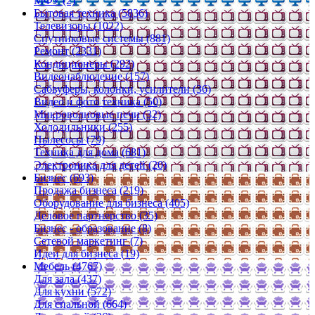
МФУ (2)
Бытовая техника (5836)
Телевизоры (1022)
Спутниковые системы (881)
Ремонт (2331)
Кондиционеры (292)
Видеонаблюдение (157)
Сабвуферы, колонки, усилители (36)
Видео и фото техника (50)
Микроволновые печи (32)
Холодильники (255)
Пылесосы (79)
Техника для дома (681)
Электроника для детей (20)
Бизнес (693)
Продажа бизнеса (219)
Оборудование для бизнеса (405)
Деловое партнерство (35)
Бизнес - образование (8)
Сетевой маркетинг (7)
Идеи для бизнеса (19)
Мебель (4767)
Для зала (437)
Для кухни (572)
Для спальной (664)