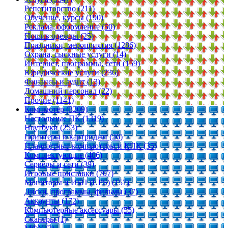
Репетиторство (211)
Обучение, курсы (190)
Реклама, оформление (50)
Пошив одежды (25)
Праздники, мероприятия (1286)
Охрана, сыскные услуги (14)
Интернет, программы, сети (159)
Юридические услуги (236)
Финансы и аудит (13)
Домашний персонал (22)
Прочие (1141)
Компьютер (3209)
Настольные ПК (1319)
Ноутбуки (253)
Принтеры и картриджи (26)
Планшетные компьютеры и КПК (35)
Комплектующие (406)
Серверы и сети (39)
Игровые приставки (707)
Мониторы и ИБП (UPS) (157)
Диски, программы, фильмы (37)
Аккаунты (172)
Компьютерные аксессуары (55)
Сканеры (1)