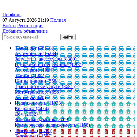
Профиль
07 Августа 2026 21:19
Полная
Войти
Регистрация
Добавить объявление
Транспорт (38518)
Автомобили (15234)
Запчасти и аксессуары (8380)
Грузовики и спецтехника (1267)
Автосервис (1924)
Тюнинг (1282)
Шины и диски (5584)
Транспортные услуги (3681)
Мото-транспорт (696)
Автозвук (470)
Недвижимость (11033)
Квартира (4474)
Дом (2632)
Земельный участок (2769)
Коммерческая недвижимость (1158)
Телефоны (16785)
Телефоны (14557)