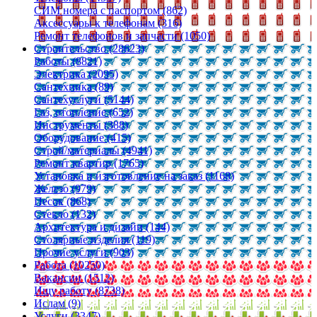
СИМ номера с паспортом (862)
Аксессуары к телефонам (316)
Ремонт телефонов и запчасти (1050)
Строительство (28623)
Работы (8821)
Электрика (2095)
Сантехника (89)
Сантехуслуги (5144)
Газ, отопление (652)
Инструменты (388)
Оборудование (415)
Строй/материалы (4941)
Ремонт квартир (1765)
Установка и изготовление на заказ (1168)
Железо (979)
Песок (868)
Стекло (132)
Архитектура и дизайн (144)
Столярные изделия (119)
Прочие услуги (903)
Работа (10250)
Вакансии (1512)
Ищу работу (8738)
Ислам (9)
Услуги (3347)