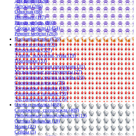
Для ванной (26)
Детская (286)
Офисная (88)
Интерьер (117)
Разная мебель (860)
Сборка мебели (1454)
Ремонт мебели (263)
Продовольствие (676)
Спорт и отдых (973)
Велосипеды (527)
Туризм, экскурсии, туры (19)
Праздники (33)
Книги и печатная продукция (31)
Музыкальные инструменты (27)
Спортивные секции и клубы (10)
Спортивная одежда (78)
Тренажеры, снаряды (180)
Спортивное питание (59)
Экстремальный спорт (9)
Охота и рыбалка (468)
Снаряжение, спецодежда (409)
Рыболовные принадлежности (13)
Оптика, бинокли (19)
Ножи (22)
Сейфы (5)