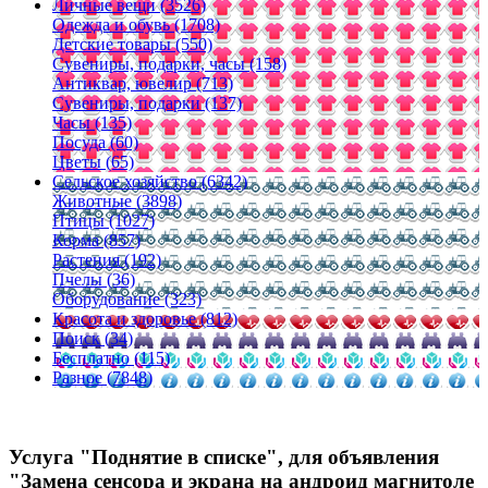
Личные вещи (3526)
Одежда и обувь (1708)
Детские товары (550)
Сувениры, подарки, часы (158)
Антиквар, ювелир (713)
Сувениры, подарки (137)
Часы (135)
Посуда (60)
Цветы (65)
Сельское хозяйство (6342)
Животные (3898)
Птицы (1027)
Корма (857)
Растения (192)
Пчелы (36)
Оборудование (323)
Красота и здоровье (812)
Поиск (34)
Бесплатно (115)
Разное (7848)
Услуга "Поднятие в списке", для объявления
"Замена сенсора и экрана на андроид магнитоле