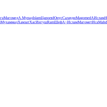
га
Магомед
А.
Мурад
Islam
Цароев
Юнус
Салауди
Magomed
А
Ислам
H
м
Мухаммад
Хамзат
Хас
Ингуш
Ram
Шеф
A~
Ислам
Магомет
Иса
Mahd