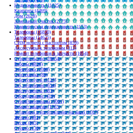
Недвижимость (11025)
Квартира (4469)
Дом (2628)
Земельный участок (2775)
Коммерческая недвижимость (1153)
Телефоны (16850)
Телефоны (14625)
СИМ номера с паспортом (859)
Аксессуары к телефонам (312)
Ремонт телефонов и запчасти (1054)
Строительство (28654)
Работы (8828)
Электрика (2080)
Сантехника (89)
Сантехуслуги (5125)
Газ, отопление (654)
Инструменты (383)
Оборудование (419)
Строй/материалы (5001)
Ремонт квартир (1765)
Установка и изготовление на заказ (1167)
Железо (981)
Песок (865)
Стекло (130)