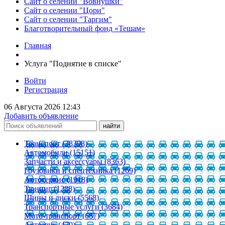
Сайт о селении "Вовнушки"
Сайт о селении "Цори"
Сайт о селении "Таргим"
Благотворительный фонд «Тешам»
Главная
Услуга "Поднятие в списке"
Войти
Регистрация
06 Августа 2026 12:43
Добавить объявление
Транспорт (38398)
Автомобили (15151)
Запчасти и аксессуары (8363)
Грузовики и спецтехника (1269)
Автосервис (1918)
Тюнинг (1288)
Шины и диски (5568)
Транспортные услуги (3684)
Мото-транспорт (687)
Автозвук (470)