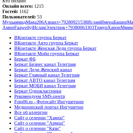
Кто онлайн
Онлайн всего:
1215
Гостей:
1162
Пользователей:
53
Мухьаммад
Maga206
Азраил
+79280921538
Ислам
Имена
Башир
Ма
Амин
Faawedyj
Ислам
Электрик
+79380063303
Тимур
Харон
Ммм
ВКонтакте группа Беркат
ВКонтакте Авто группа Беркат
ВКонтакте Женская Леди группа Беркат
ВКонтакте Моби группа Беркат
Беркат ФБ
Беркат Бизнес канал Телеграм
Беркат Леди Женский канал
Беркат Главный канал Телеграм
Беркат АВТО канал Телеграм
Беркат МОБИ канал Телеграм
Беркат Одноклассники
Рекомендуем SMS-центр
Foto06.ru - Фотосайт Ингушетиии
Медицинский портал Ингушетии
Все об аллергии
Сайт о селении "Хамхи"
Сайт о селении "Армхи"
Сайт о селении "Кязи"