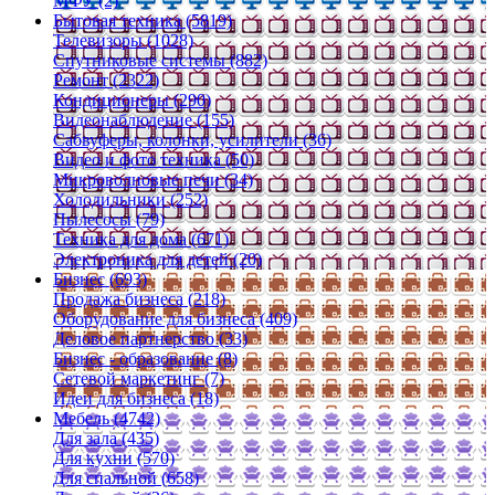
МФУ (2)
Бытовая техника (5819)
Телевизоры (1028)
Спутниковые системы (882)
Ремонт (2322)
Кондиционеры (290)
Видеонаблюдение (155)
Сабвуферы, колонки, усилители (36)
Видео и фото техника (50)
Микроволновые печи (34)
Холодильники (252)
Пылесосы (79)
Техника для дома (671)
Электроника для детей (20)
Бизнес (693)
Продажа бизнеса (218)
Оборудование для бизнеса (409)
Деловое партнерство (33)
Бизнес - образование (8)
Сетевой маркетинг (7)
Идеи для бизнеса (18)
Мебель (4742)
Для зала (435)
Для кухни (570)
Для спальной (658)