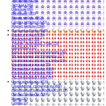
Для ванной (26)
Детская (285)
Офисная (89)
Интерьер (113)
Разная мебель (862)
Сборка мебели (1420)
Ремонт мебели (284)
Продовольствие (668)
Спорт и отдых (976)
Велосипеды (528)
Туризм, экскурсии, туры (19)
Праздники (32)
Книги и печатная продукция (30)
Музыкальные инструменты (27)
Спортивные секции и клубы (10)
Спортивная одежда (75)
Тренажеры, снаряды (186)
Спортивное питание (60)
Экстремальный спорт (9)
Охота и рыбалка (473)
Снаряжение, спецодежда (409)
Рыболовные принадлежности (18)
Оптика, бинокли (19)
Ножи (22)
Сейфы (5)