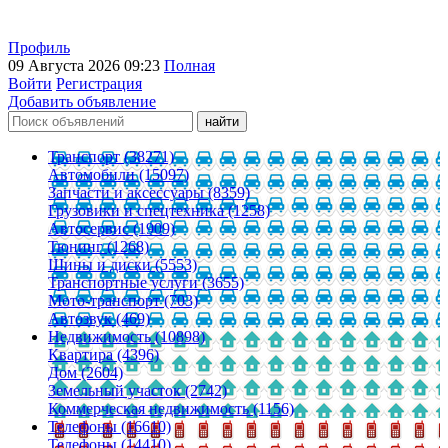
Профиль
09 Августа 2026 09:23
Полная
Войти
Регистрация
Добавить объявление
Транспорт (38271)
Автомобили (15097)
Запчасти и аксессуары (8359)
Грузовики и спецтехника (1258)
Автосервис (1909)
Тюнинг (1268)
Шины и диски (5553)
Транспортные услуги (3655)
Мото-транспорт (703)
Автозвук (469)
Недвижимость (10898)
Квартира (4396)
Дом (2604)
Земельный участок (2742)
Коммерческая недвижимость (1156)
Телефоны (16610)
Телефоны (14410)