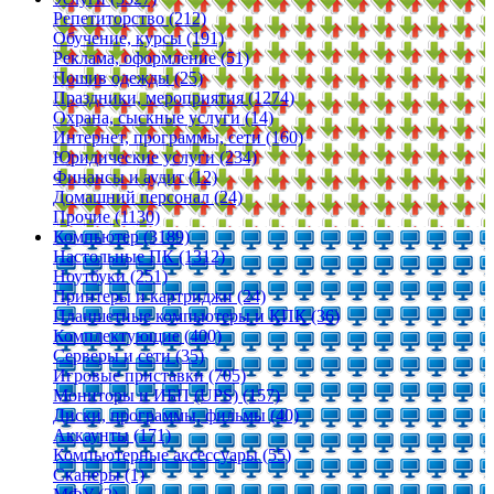
Репетиторство (212)
Обучение, курсы (191)
Реклама, оформление (51)
Пошив одежды (25)
Праздники, мероприятия (1274)
Охрана, сыскные услуги (14)
Интернет, программы, сети (160)
Юридические услуги (234)
Финансы и аудит (12)
Домашний персонал (24)
Прочие (1130)
Компьютер (3189)
Настольные ПК (1312)
Ноутбуки (251)
Принтеры и картриджи (24)
Планшетные компьютеры и КПК (36)
Комплектующие (400)
Серверы и сети (35)
Игровые приставки (705)
Мониторы и ИБП (UPS) (157)
Диски, программы, фильмы (40)
Аккаунты (171)
Компьютерные аксессуары (55)
Сканеры (1)