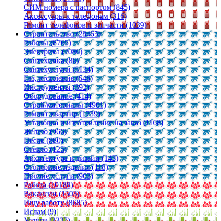
СИМ номера с паспортом (845)
Аксессуары к телефонам (316)
Ремонт телефонов и запчасти (1039)
Строительство (28465)
Работы (8765)
Электрика (2086)
Сантехника (86)
Сантехуслуги (5134)
Газ, отопление (646)
Инструменты (392)
Оборудование (414)
Строй/материалы (4901)
Ремонт квартир (1739)
Установка и изготовление на заказ (1168)
Железо (966)
Песок (880)
Стекло (125)
Архитектура и дизайн (143)
Столярные изделия (118)
Прочие услуги (902)
Работа (10188)
Вакансии (1503)
Ищу работу (8685)
Ислам (9)
Услуги (3327)