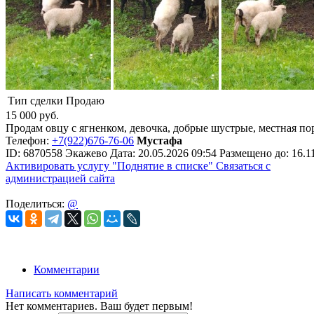
Тип сделки
Продаю
15 000
руб.
Продам овцу с ягненком, девочка, добрые шустрые, местная п
Телефон:
+7(922)676-76-06
Мустафа
ID:
6870558
Экажево
Дата:
20.05.2026
09:54
Размещено до:
16.1
Активировать услугу
"Поднятие в списке"
Связаться с
администрацией сайта
Поделиться:
@
Комментарии
Написать комментарий
Нет комментариев. Ваш будет первым!