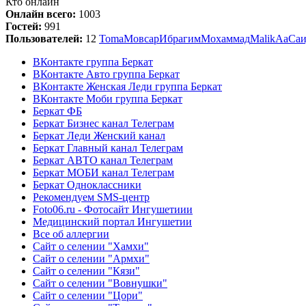
Кто онлайн
Онлайн всего:
1003
Гостей:
991
Пользователей:
12
Toma
Мовсар
Ибрагим
Мохаммад
Malik
Аа
Са
ВКонтакте группа Беркат
ВКонтакте Авто группа Беркат
ВКонтакте Женская Леди группа Беркат
ВКонтакте Моби группа Беркат
Беркат ФБ
Беркат Бизнес канал Телеграм
Беркат Леди Женский канал
Беркат Главный канал Телеграм
Беркат АВТО канал Телеграм
Беркат МОБИ канал Телеграм
Беркат Одноклассники
Рекомендуем SMS-центр
Foto06.ru - Фотосайт Ингушетиии
Медицинский портал Ингушетии
Все об аллергии
Сайт о селении "Хамхи"
Сайт о селении "Армхи"
Сайт о селении "Кязи"
Сайт о селении "Вовнушки"
Сайт о селении "Цори"