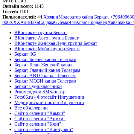
Кто онлайн
Онлайн всего:
1145
Гостей:
1101
Пользователей:
44
Хозяин
Модератор сайта Беркат. +79640563
006
ХХХ
Али
Ваха
Саддам
G
Лема
Яяя
Adam
Продавец
Хава
makka_
ВКонтакте группа Беркат
ВКонтакте Авто группа Беркат
ВКонтакте Женская Леди группа Беркат
ВКонтакте Моби группа Беркат
Беркат ФБ
Беркат Бизнес канал Телеграм
Беркат Леди Женский канал
Беркат Главный канал Телеграм
Беркат АВТО канал Телеграм
Беркат МОБИ канал Телеграм
Беркат Одноклассники
Рекомендуем SMS-центр
Foto06.ru - Фотосайт Ингушетиии
Медицинский портал Ингушетии
Все об аллергии
Сайт о селении "Хамхи"
Сайт о селении "Армхи"
Сайт о селении "Кязи"
Сайт о селении "Вовнушки"