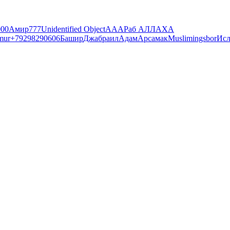
000
Амир
777
Unidentified Object
ААА
Раб АЛЛАХА
mur
+79298290606
Башир
Джабраил
Адам
Арсамак
Muslim
ingsbor
Ис