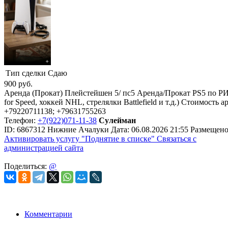
Тип сделки
Сдаю
900
руб.
Аренда (Прокат) Плейстейшен 5/ пс5 Аренда/Прокат PS5 по РИ
for Speed, хоккей NHL, стрелялки Battlefield и т.д.) Стоимость
+79220711138; +79631755263
Телефон:
+7(922)071-11-38
Сулейман
ID:
6867312
Нижние Ачалуки
Дата:
06.08.2026
21:55
Размещено
Активировать услугу
"Поднятие в списке"
Связаться с
администрацией сайта
Поделиться:
@
Комментарии