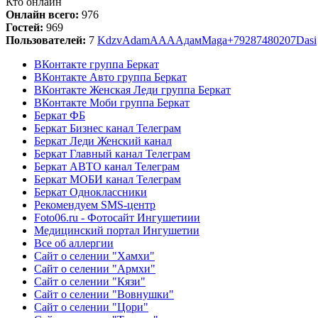
Кто онлайн
Онлайн всего:
976
Гостей:
969
Пользователей:
7
Kdzv
Adam
AAA
Адам
Maga
+79287480207
Dasi
ВКонтакте группа Беркат
ВКонтакте Авто группа Беркат
ВКонтакте Женская Леди группа Беркат
ВКонтакте Моби группа Беркат
Беркат ФБ
Беркат Бизнес канал Телеграм
Беркат Леди Женский канал
Беркат Главный канал Телеграм
Беркат АВТО канал Телеграм
Беркат МОБИ канал Телеграм
Беркат Одноклассники
Рекомендуем SMS-центр
Foto06.ru - Фотосайт Ингушетиии
Медицинский портал Ингушетии
Все об аллергии
Сайт о селении "Хамхи"
Сайт о селении "Армхи"
Сайт о селении "Кязи"
Сайт о селении "Вовнушки"
Сайт о селении "Цори"