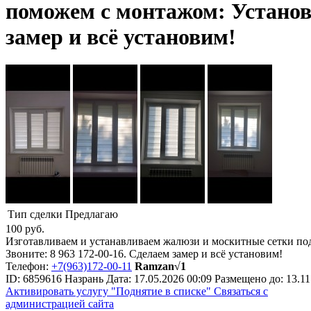
поможем с монтажом: ​Установ
замер и всё установим!
Тип сделки
Предлагаю
100
руб.
Изготавливаем и устанавливаем жалюзи и москитные сетки под в
Звоните: 8 963 172-00-16. Сделаем замер и всё установим!
Телефон:
+7(963)172-00-11
Ramzan√1
ID:
6859616
Назрань
Дата:
17.05.2026
00:09
Размещено до:
13.11
Активировать услугу
"Поднятие в списке"
Связаться с
администрацией сайта