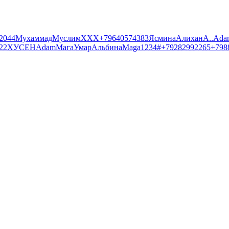
2044
Мухаммад
Муслим
ХХХ
+79640574383
Ясмина
Алихан
А.
.
Ada
22
ХУСЕН
Adam
Мага
Умар
Альбина
Maga1234#
+79282992265
+798