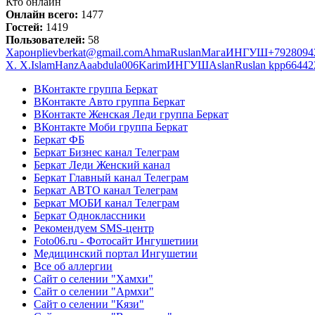
Кто онлайн
Онлайн всего:
1477
Гостей:
1419
Пользователей:
58
Харон
plievberkat@gmail.com
Ahma
Ruslan
Мага
ИНГУШ
+7928094
Х. Х.
Islam
Hanz
Аа
abdula006
Karim
ИНГУШ
Aslan
Ruslan kpp
66442
ВКонтакте группа Беркат
ВКонтакте Авто группа Беркат
ВКонтакте Женская Леди группа Беркат
ВКонтакте Моби группа Беркат
Беркат ФБ
Беркат Бизнес канал Телеграм
Беркат Леди Женский канал
Беркат Главный канал Телеграм
Беркат АВТО канал Телеграм
Беркат МОБИ канал Телеграм
Беркат Одноклассники
Рекомендуем SMS-центр
Foto06.ru - Фотосайт Ингушетиии
Медицинский портал Ингушетии
Все об аллергии
Сайт о селении "Хамхи"
Сайт о селении "Армхи"
Сайт о селении "Кязи"