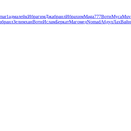
mar
1адмалейк
Ибрагим
Джабраил
Ибрахим
Maga
777
Воти
Муса
Muv
абраил
Зелимхан
Воти
Ислам
Беркат
Магомед
Nomad
АбдулЛах
Вайн