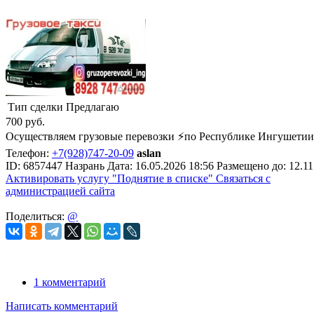
Тип сделки
Предлагаю
700
руб.
Осуществляем грузовые перевозки ⚡по Республике Ингушетии,⚡а
Телефон:
+7(928)747-20-09
aslan
ID:
6857447
Назрань
Дата:
16.05.2026
18:56
Размещено до:
12.11
Активировать услугу
"Поднятие в списке"
Связаться с
администрацией сайта
Поделиться:
@
1 комментарий
Написать комментарий