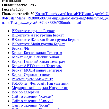
Кто онлайн
Онлайн всего:
1285
Гостей:
1235
Пользователей:
50
Хозян
Timur
Ахмет
Ислам
ИИИиии
Адам
Мк
U
06
Ruslan
Мага
+79380058870
Амир
Адам
M
мохьмад
Muhammad
Дж
name
Toмара
.....
муса
Аа
+79287326730
muhammad
ВКонтакте группа Беркат
ВКонтакте Авто группа Беркат
ВКонтакте Женская Леди группа Беркат
ВКонтакте Моби группа Беркат
Беркат ФБ
Беркат Бизнес канал Телеграм
Беркат Леди Женский канал
Беркат Главный канал Телеграм
Беркат АВТО канал Телеграм
Беркат МОБИ канал Телеграм
Беркат Одноклассники
Рекомендуем SMS-центр
Foto06.ru - Фотосайт Ингушетиии
Медицинский портал Ингушетии
Все об аллергии
Сайт о селении "Хамхи"
Сайт о селении "Армхи"
Сайт о селении "Кязи"