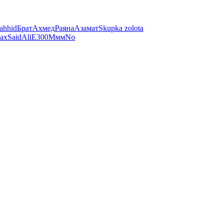
ahhid
Брат
Ахмед
Раяна
Азамат
Skupka zolota
ах
Said
Ali
E300
Ммм
No