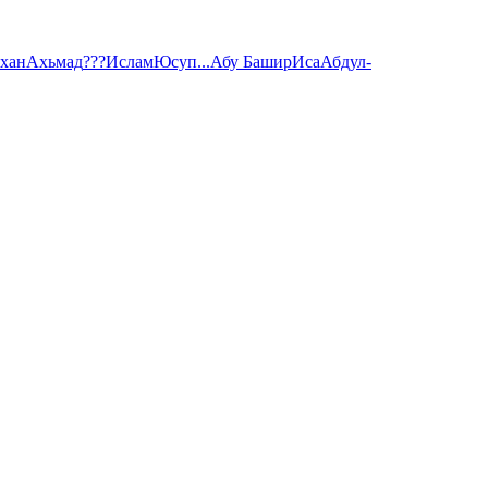
хан
Ахьмад
???
Ислам
Юсуп
...
Абу Башир
Иса
Абдул-