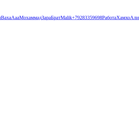
и
Ваха
Ааа
Мохаммад
Зара
Брат
Malik
+79283359698
Работа
Хамхо
Али