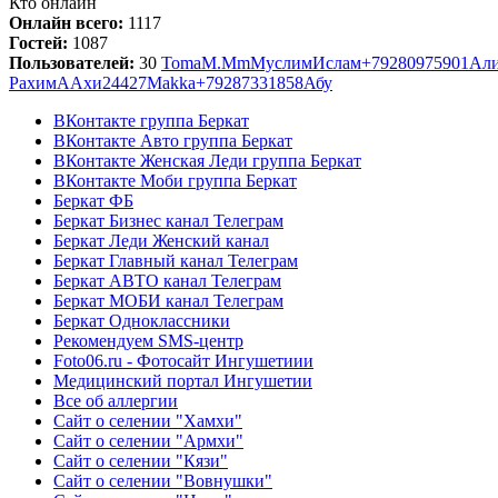
Кто онлайн
Онлайн всего:
1117
Гостей:
1087
Пользователей:
30
Toma
М.
Mm
Муслим
Ислам
+79280975901
Ал
Рахим
A
Ахи
24427Makka
+79287331858
Абу
ВКонтакте группа Беркат
ВКонтакте Авто группа Беркат
ВКонтакте Женская Леди группа Беркат
ВКонтакте Моби группа Беркат
Беркат ФБ
Беркат Бизнес канал Телеграм
Беркат Леди Женский канал
Беркат Главный канал Телеграм
Беркат АВТО канал Телеграм
Беркат МОБИ канал Телеграм
Беркат Одноклассники
Рекомендуем SMS-центр
Foto06.ru - Фотосайт Ингушетиии
Медицинский портал Ингушетии
Все об аллергии
Сайт о селении "Хамхи"
Сайт о селении "Армхи"
Сайт о селении "Кязи"
Сайт о селении "Вовнушки"