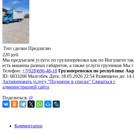
Тип сделки
Предлагаю
220
руб.
Мы предлагаем услуги по грузоперевозки как по Ингушети так 
есть машины разных габаритов, а также услуги грузчиков Мы
Телефон:
+7(928)696-48-18
Грузоперевозки по республике Ак
ID:
6833268
Малгобек
Дата:
18.05.2026
22:54
Размещено до:
14.
Активировать услугу
"Поднятие в списке"
Связаться с
администрацией сайта
Поделиться:
@
Комментарии