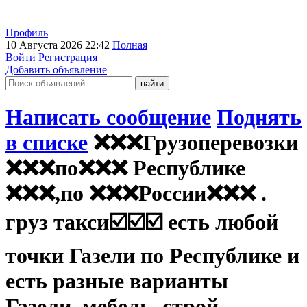
Профиль
10 Августа 2026 22:42
Полная
Войти
Регистрация
Добавить объявление
Написать сообщение
Поднять
в списке
❌❌❌Грузоперевозки
❌❌❌по❌❌❌ Республике
❌❌❌,по ❌❌❌России❌❌❌ .
груз такси☑️☑️☑️ есть любой
точки Газели по Республике и
есть разные варианты
Газели, мебель, строй