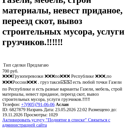
материалы, невест приданое,
переезд скот, вывоз
строительных мусора, услуги
грузчиков.‼️‼️‼️
Тип сделки
Предлагаю
700
руб.
❌❌❌Грузоперевозки ❌❌❌по❌❌❌ Республике ❌❌❌,по
❌❌❌России❌❌❌ . груз такси☑️☑️☑️ есть любой точки Газели
по Республике и есть разные варианты Газели, мебель, строй
материалы, невест приданое, переезд скот, вывоз
строительных мусора, услуги грузчиков.‼️‼️‼️
Телефон:
+7(905)791-06-06
Аслан
ID:
6827879
Назрань
Дата:
23.05.2026
22:02
Размещено до:
19.11.2026
Просмотры: 1029
Активировать услугу
"Поднятие в списке"
Связаться с
администрацией сайта