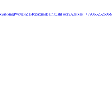
хьаммад
Руслан
Z1
Ибрахим
Ва
Ingush
Гость
Алихан
,,
+79365252606
M