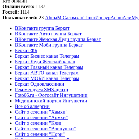
Кто онлайн
Онлайн всего:
1137
Гостей:
1114
Пользователей:
23
Ahma
М.
Саламхан
Timur
Изнаур
Adam
Али
Му
ВКонтакте группа Беркат
ВКонтакте Авто группа Беркат
ВКонтакте Женская Леди группа Беркат
ВКонтакте Моби группа Беркат
Беркат ФБ
Беркат Бизнес канал Телеграм
Беркат Леди Женский канал
Беркат Главный канал Телеграм
Беркат АВТО канал Телеграм
Беркат МОБИ канал Телеграм
Беркат Одноклассники
Рекомендуем SMS-центр
Foto06.ru - Фотосайт Ингушетиии
Медицинский портал Ингушетии
Все об аллергии
Сайт о селении "Хамхи"
Сайт о селении "Армхи"
Сайт о селении "Кязи"
Сайт о селении "Вовнушки"
Сайт о селении "Цори"