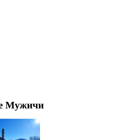
ле Мужичи