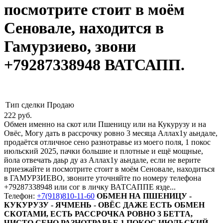
посмотрите стоит в моём
Сеновале, находится в
Гамурзиево, звони
+79287338948 ВАТСАПП.
Тип сделки
Продаю
222
руб.
Обмен именно на скот или Пшеницу или на Кукурузу и на
Овёс, Могу дать в рассрочку ровно 3 месяца Аллах1у аьндале,
продаётся отличное сено разнотравье из моего поля, 1 покос
июльский 2025, пачки большие и плотные и ещё мощные,
йола отвечать даьр ду аз Аллах1у аьндале, если не верите
приезжайте и посмотрите стоит в моём Сеновале, находиться
в ГАМУРЗИЕВО, звоните уточняйте по номеру телефона
+79287338948 или сог в личку ВАТСАППЕ язде...
Телефон:
+7(918)810-11-60
ОБМЕН НА ПШЕНИЦУ -
КУКУРУЗУ - ЯЧМЕНЬ - ОВЁС ДАЖЕ ЕСТЬ ОБМЕН
СКОТАМИ, ЕСТЬ РАССРОЧКА РОВНО 3 БЕТТА,
ЧИСТО СЕНО РАЗНОТРАВЬЕ 1 ПОКОС ИЮЛЬСКИЙ