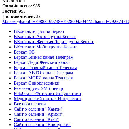
Кто онлайн
Онлайн всего:
985
Гостей:
953
Пользователей:
32
Магомед
Isroafil
+79888169738
+79280942044
Muhamad
+79287471
ВКонтакте группа Беркат
ВКонтакте Авто группа Беркат
ВКонтакте Женская Леди группа Беркат
ВКонтакте Моби группа Беркат
Беркат ФБ
Беркат Бизнес канал Телеграм
Беркат Леди Женский канал
Беркат Главный канал Телеграм
Беркат АВТО канал Телеграм
Беркат МОБИ канал Телеграм
Беркат Одноклассники
Рекомендуем SMS-центр
Foto06.ru - Фотосайт Ингушетиии
Медицинский портал Ингушетии
Все об аллергии
Сайт о селении "Хамхи"
Сайт о селении "Армхи"
Сайт о селении "Кязи"
Сайт о селении "Вовнушки"