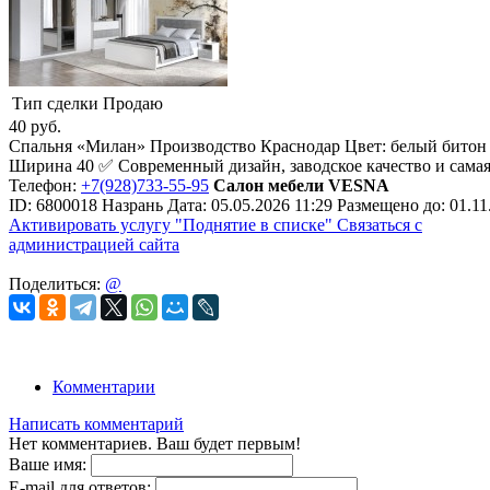
Тип сделки
Продаю
40
руб.
Спальня «Милан» Производство Краснодар Цвет: белый битон Х
Ширина 40 ✅ Современный дизайн, заводское качество и самая 
Телефон:
+7(928)733-55-95
Салон мебели VESNA
ID:
6800018
Назрань
Дата:
05.05.2026
11:29
Размещено до:
01.11
Активировать услугу
"Поднятие в списке"
Связаться с
администрацией сайта
Поделиться:
@
Комментарии
Написать комментарий
Нет комментариев. Ваш будет первым!
Ваше имя:
E-mail для ответов: