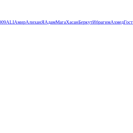
009
ALI
Амир
Алихан
Я
Адам
Мага
Хасан
Беркут
Ибрагим
Ахмед
Гост