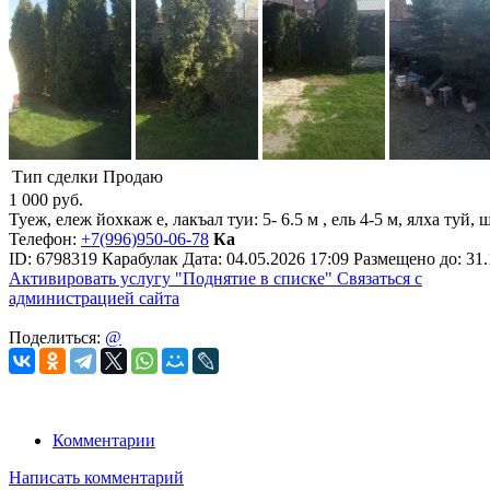
Тип сделки
Продаю
1 000
руб.
Туеж, ележ йохкаж е, лакъал туи: 5- 6.5 м , ель 4-5 м, ялха туй,
Телефон:
+7(996)950-06-78
Ка
ID:
6798319
Карабулак
Дата:
04.05.2026
17:09
Размещено до:
31.
Активировать услугу
"Поднятие в списке"
Связаться с
администрацией сайта
Поделиться:
@
Комментарии
Написать комментарий