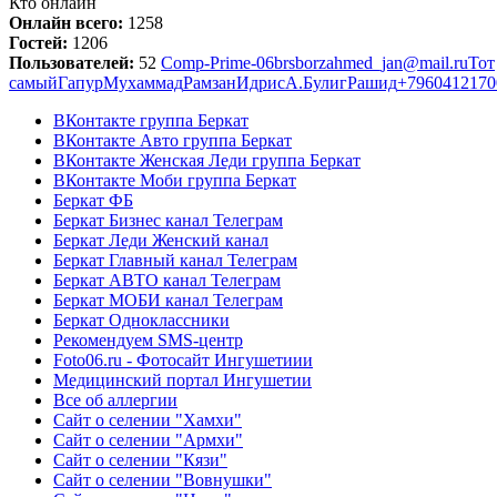
Кто онлайн
Онлайн всего:
1258
Гостей:
1206
Пользователей:
52
Comp-Prime-06
brsborz
ahmed_jan@mail.ru
Тот
самый
Гапур
Мухаммад
Рамзан
Идрис
А.
Булиг
Рашид
+7960412170
ВКонтакте группа Беркат
ВКонтакте Авто группа Беркат
ВКонтакте Женская Леди группа Беркат
ВКонтакте Моби группа Беркат
Беркат ФБ
Беркат Бизнес канал Телеграм
Беркат Леди Женский канал
Беркат Главный канал Телеграм
Беркат АВТО канал Телеграм
Беркат МОБИ канал Телеграм
Беркат Одноклассники
Рекомендуем SMS-центр
Foto06.ru - Фотосайт Ингушетиии
Медицинский портал Ингушетии
Все об аллергии
Сайт о селении "Хамхи"
Сайт о селении "Армхи"
Сайт о селении "Кязи"
Сайт о селении "Вовнушки"