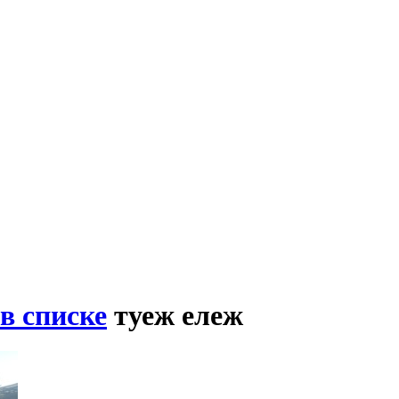
в списке
туеж ележ