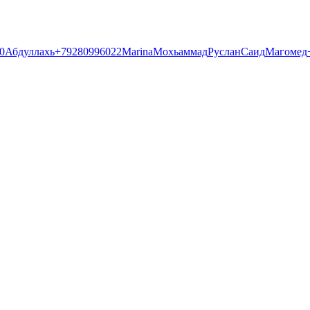
0
Абдуллахь
+79280996022
Marina
Мохьаммад
Руслан
Саид
Магомед