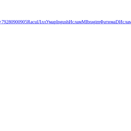
+79280900905
Racul
Ллл
Умар
Ingush
Ислам
М
Ibragim
Фатима
D
Исла