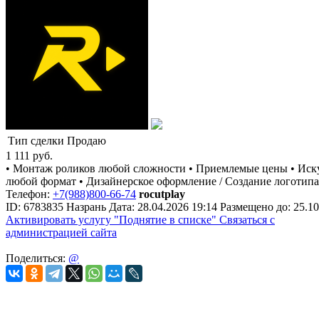
Тип сделки
Продаю
1 111
руб.
• Монтаж роликов любой сложности • Приемлемые цены • Иску
любой формат • Дизайнерское оформление / Создание логотипа I
Телефон:
+7(988)800-66-74
rocutplay
ID:
6783835
Назрань
Дата:
28.04.2026
19:14
Размещено до:
25.10
Активировать услугу
"Поднятие в списке"
Связаться с
администрацией сайта
Поделиться:
@