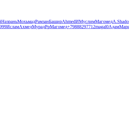
й
Назрань
Мохьмад
Рамзан
Башир
Ahmed
И
Муслим
Магомед
А.
Shad
999
Ислам
Ахмед
Мурад
Рр
Магомед
+79888297712
magal0
Адам
Мар