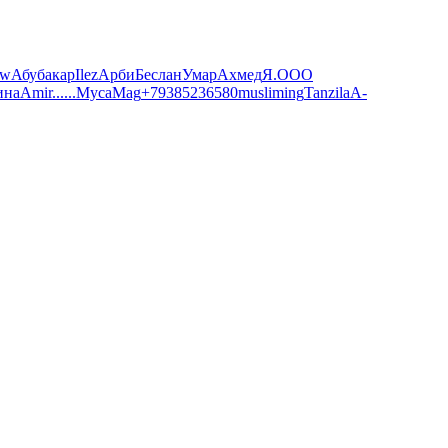
ow
Абубакар
Ilez
Арби
Беслан
Умар
Ахмед
Я.
ООО
ина
Amir
......
Муса
Mag
+79385236580
muslim
ing
Tanzila
A-