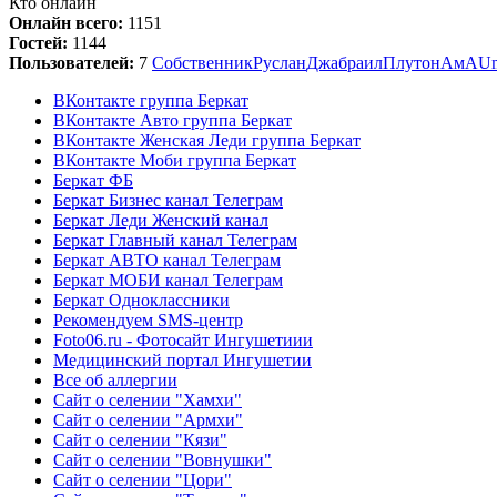
Кто онлайн
Онлайн всего:
1151
Гостей:
1144
Пользователей:
7
Собственник
Руслан
Джабраил
Плутон
АмА
Um
ВКонтакте группа Беркат
ВКонтакте Авто группа Беркат
ВКонтакте Женская Леди группа Беркат
ВКонтакте Моби группа Беркат
Беркат ФБ
Беркат Бизнес канал Телеграм
Беркат Леди Женский канал
Беркат Главный канал Телеграм
Беркат АВТО канал Телеграм
Беркат МОБИ канал Телеграм
Беркат Одноклассники
Рекомендуем SMS-центр
Foto06.ru - Фотосайт Ингушетиии
Медицинский портал Ингушетии
Все об аллергии
Сайт о селении "Хамхи"
Сайт о селении "Армхи"
Сайт о селении "Кязи"
Сайт о селении "Вовнушки"
Сайт о селении "Цори"