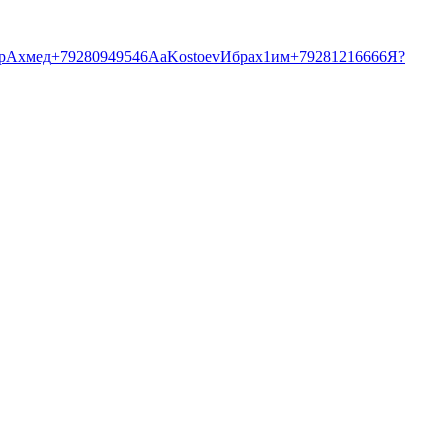
р
Ахмед
+79280949546
Аа
Kostoev
Ибрах1им+79281216666
Я?