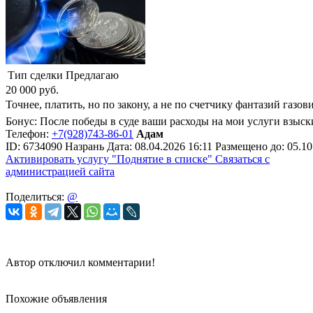
Тип сделки
Предлагаю
20 000
руб.
Точнее, платить, но по закону, а не по счетчику фантазий газ
Бонус: После победы в суде ваши расходы на мои услуги взыски
Телефон:
+7(928)743-86-01
Адам
ID:
6734090
Назрань
Дата:
08.04.2026
16:11
Размещено до:
05.10
Активировать услугу
"Поднятие в списке"
Связаться с
администрацией сайта
Поделиться:
@
Автор отключил комментарии!
Похожие объявления