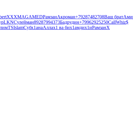
bert
ХХХ
MAGAMED
Рамзан
Акроман
+79287482708
Ваш брат
Ами
ур
LKN
Сулейман
89287994373
Бадрудин
+79962925250
CallWhiz
$
лим
Т
S
Islam
Субх1анаАллах1 ва бих1амдих1и
Рамзан
X