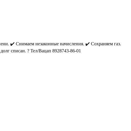
 пени. ✔️ Снимаем незаконные начисления. ✔️ Сохраняем газ.
 долг списан. ? Тел/Вацап 8928743-86-01