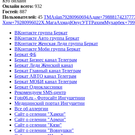
Кто онлайн
Онлайн всего:
932
Гостей:
887
Пользователей:
45
TM
Aslan
79280960694
Адам
+79888174237
77
Хим
+79280996022
Х.
Мага
Ахмад
Юнус
УТТ
Рахим
Мухарбек
+799
ВКонтакте группа Беркат
ВКонтакте Авто группа Беркат
ВКонтакте Женская Леди группа Беркат
ВКонтакте Моби группа Беркат
Беркат ФБ
Беркат Бизнес канал Телеграм
Беркат Леди Женский канал
Беркат Главный канал Телеграм
Беркат АВТО канал Телеграм
Беркат МОБИ канал Телеграм
Беркат Одноклассники
Рекомендуем SMS-центр
Foto06.ru - Фотосайт Ингушетиии
Медицинский портал Ингушетии
Все об аллергии
Сайт о селении "Хамхи"
Сайт о селении "Армхи"
Сайт о селении "Кязи"
Сайт о селении "Вовнушки"