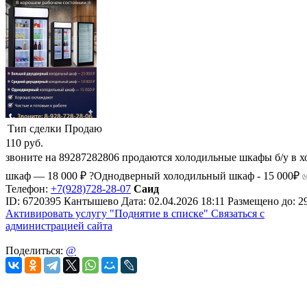
Тип сделки
Продаю
110
руб.
звоните на 89287282806 продаются холодильные шкафы б/у в 
шкаф — 18 000 ₽ ?Однодверный холодильный шкаф - 15 000₽ ✅ 
Телефон:
+7(928)728-28-07
Саид
ID:
6720395
Кантышево
Дата:
02.04.2026
18:11
Размещено до:
2
Активировать услугу
"Поднятие в списке"
Связаться с
администрацией сайта
Поделиться:
@