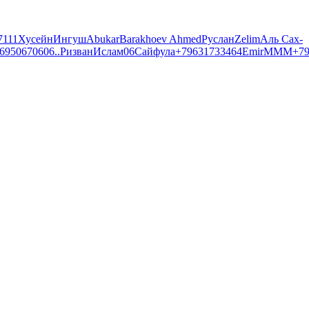
7
111
Хусейн
Ингуш
Abukar
Barakhoev Ahmed
Руслан
Zelim
Аль Сах-
69506706
06
..
Ризван
Ислам06
Сайфула
+79631733464
Emir
MMM
+7