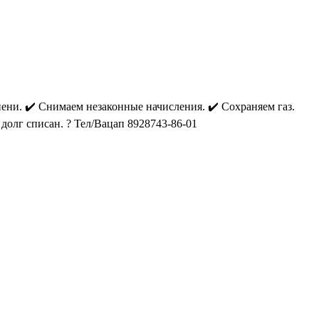
 пени. ✔️ Снимаем незаконные начисления. ✔️ Сохраняем газ.
 долг списан. ? Тел/Вацап 8928743-86-01