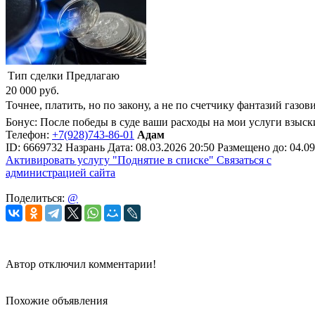
Тип сделки
Предлагаю
20 000
руб.
Точнее, платить, но по закону, а не по счетчику фантазий газ
Бонус: После победы в суде ваши расходы на мои услуги взыски
Телефон:
+7(928)743-86-01
Адам
ID:
6669732
Назрань
Дата:
08.03.2026
20:50
Размещено до:
04.09
Активировать услугу
"Поднятие в списке"
Связаться с
администрацией сайта
Поделиться:
@
Автор отключил комментарии!
Похожие объявления