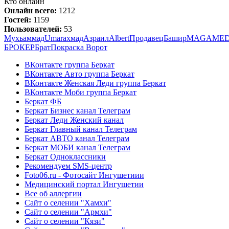
Кто онлайн
Онлайн всего:
1212
Гостей:
1159
Пользователей:
53
Мухьаммад
Umar
ахмад
Азраил
Albert
Продавец
Башир
MAGAME
БРОКЕР
Брат
Покраска Ворот
ВКонтакте группа Беркат
ВКонтакте Авто группа Беркат
ВКонтакте Женская Леди группа Беркат
ВКонтакте Моби группа Беркат
Беркат ФБ
Беркат Бизнес канал Телеграм
Беркат Леди Женский канал
Беркат Главный канал Телеграм
Беркат АВТО канал Телеграм
Беркат МОБИ канал Телеграм
Беркат Одноклассники
Рекомендуем SMS-центр
Foto06.ru - Фотосайт Ингушетиии
Медицинский портал Ингушетии
Все об аллергии
Сайт о селении "Хамхи"
Сайт о селении "Армхи"
Сайт о селении "Кязи"