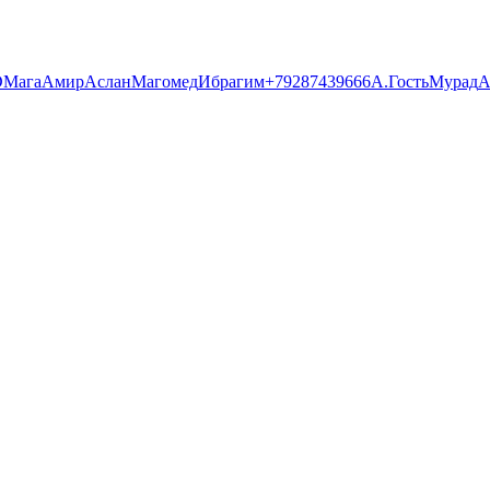
D
Мага
Амир
Аслан
Магомед
Ибрагим
+79287439666
А.
Гость
Мурад
А