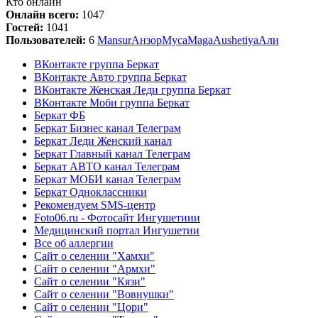
Кто онлайн
Онлайн всего:
1047
Гостей:
1041
Пользователей:
6
Mansur
Анзор
Муса
Maga
Aushetiya
Али
ВКонтакте группа Беркат
ВКонтакте Авто группа Беркат
ВКонтакте Женская Леди группа Беркат
ВКонтакте Моби группа Беркат
Беркат ФБ
Беркат Бизнес канал Телеграм
Беркат Леди Женский канал
Беркат Главный канал Телеграм
Беркат АВТО канал Телеграм
Беркат МОБИ канал Телеграм
Беркат Одноклассники
Рекомендуем SMS-центр
Foto06.ru - Фотосайт Ингушетиии
Медицинский портал Ингушетии
Все об аллергии
Сайт о селении "Хамхи"
Сайт о селении "Армхи"
Сайт о селении "Кязи"
Сайт о селении "Вовнушки"
Сайт о селении "Цори"