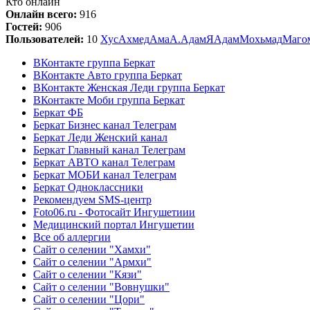
Кто онлайн
Онлайн всего:
916
Гостей:
906
Пользователей:
10
Хус
Ахмед
Ама
А.
Адам
Я
Адам
Мохьмад
Маго
ВКонтакте группа Беркат
ВКонтакте Авто группа Беркат
ВКонтакте Женская Леди группа Беркат
ВКонтакте Моби группа Беркат
Беркат ФБ
Беркат Бизнес канал Телеграм
Беркат Леди Женский канал
Беркат Главный канал Телеграм
Беркат АВТО канал Телеграм
Беркат МОБИ канал Телеграм
Беркат Одноклассники
Рекомендуем SMS-центр
Foto06.ru - Фотосайт Ингушетиии
Медицинский портал Ингушетии
Все об аллергии
Сайт о селении "Хамхи"
Сайт о селении "Армхи"
Сайт о селении "Кязи"
Сайт о селении "Вовнушки"
Сайт о селении "Цори"