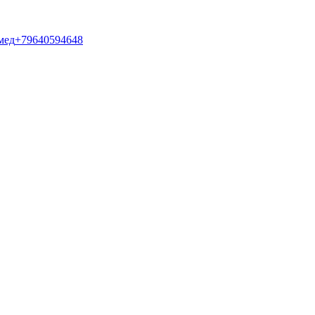
мед
+79640594648