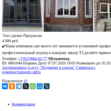
Тип сделки
Предлагаю
4 000
руб.
✔️Наша компания уже много лет занимается установкой профи
профессиональный подход к каждому заказу. ❗️ Сделайте правил
Телефон:
+7(923)666-65-77
Мухьаммад
ID:
6601044
Назрань
Дата:
07.07.2026
19:03
Размещено до:
02.01
Активировать услугу
"Поднятие в списке"
Связаться с
администрацией сайта
Поделиться:
@
Комментарии