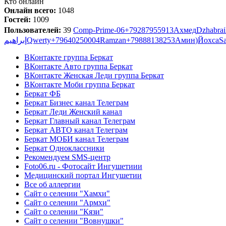
Кто онлайн
Онлайн всего:
1048
Гостей:
1009
Пользователей:
39
Comp-Prime-06
+79287955913
Ахмед
Dzhabrai
إبراهيم
Qwerty
+79640250004
Ramzan
+79888138253
Амин
)
Йохса
S
ВКонтакте группа Беркат
ВКонтакте Авто группа Беркат
ВКонтакте Женская Леди группа Беркат
ВКонтакте Моби группа Беркат
Беркат ФБ
Беркат Бизнес канал Телеграм
Беркат Леди Женский канал
Беркат Главный канал Телеграм
Беркат АВТО канал Телеграм
Беркат МОБИ канал Телеграм
Беркат Одноклассники
Рекомендуем SMS-центр
Foto06.ru - Фотосайт Ингушетиии
Медицинский портал Ингушетии
Все об аллергии
Сайт о селении "Хамхи"
Сайт о селении "Армхи"
Сайт о селении "Кязи"
Сайт о селении "Вовнушки"