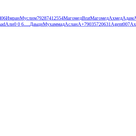
l
06
Имран
Муслим
79287412554
Магомед
Brat
Магомед
Ахмед
Адам
aad
Али
0 0 6
.....
Даьци
Мухаммад
Аслан
A
+79035720631
Agent007
Ах