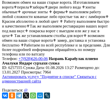
Возможен обмен на ваши старые ворота. Изготавливаем
ворота⚜️перила⚜️заборы⚜️двери любого вида ⚜️зонты
обычные⚜️ арочные зонты ⚜️ фермы⚜️ выполняем работу
любой сложности кованые либо простые так же с ламбиром⚜️
Красим абсолютно в любой цвет ⚜️ Работу выполняем быстро
и качественно⚜️Так же выполняем реставрацию ваших ворот
под ваш вкус⚜️ покраска ворот с выездом или же у нас в
цехе⚜️ Так же устанавливаем столбы для ворот⚜️ возможен
обмен на ваши старые ворота⚜️ замер, доставка и установка
бесплатно ⚜️Работаем по всей республике и за пределами. Для
более подробней информации обращайтесь по номеру
телефона или по ватсапу
Телефон:
+7(928)626-00-06
Назрань Карабулак плиево
Ачалуки Яндаре сурхахи сунжа
ID:
6257555
Сунжа
Дата:
01.08.2026
13:27
Размещено до:
13.01.2027
Просмотры: 7964
Активировать услугу
"Поднятие в списке"
Связаться с
администрацией сайта
Поделиться:
@